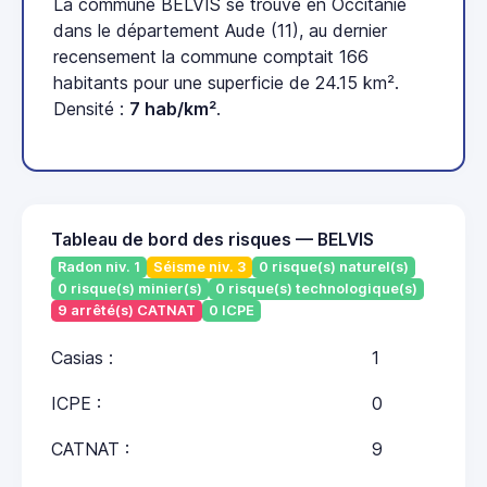
La commune BELVIS se trouve en Occitanie
dans le département Aude (11), au dernier
recensement la commune comptait 166
habitants pour une superficie de 24.15 km².
Densité :
7 hab/km²
.
Tableau de bord des risques — BELVIS
Radon niv. 1
Séisme niv. 3
0 risque(s) naturel(s)
0 risque(s) minier(s)
0 risque(s) technologique(s)
9 arrêté(s) CATNAT
0 ICPE
Casias :
1
ICPE :
0
CATNAT :
9