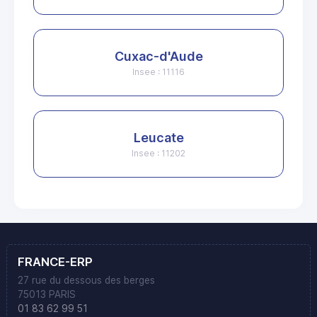
Cuxac-d'Aude
Insee : 11116
Leucate
Insee : 11202
FRANCE-ERP
27 rue du dessous des berges
75013 PARIS
01 83 62 99 51