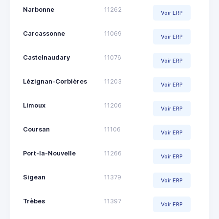
Narbonne
11262
Voir ERP
Carcassonne
11069
Voir ERP
Castelnaudary
11076
Voir ERP
Lézignan-Corbières
11203
Voir ERP
Limoux
11206
Voir ERP
Coursan
11106
Voir ERP
Port-la-Nouvelle
11266
Voir ERP
Sigean
11379
Voir ERP
Trèbes
11397
Voir ERP