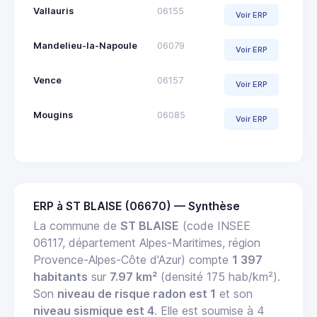
Vallauris
06155
Voir ERP
Mandelieu-la-Napoule
06079
Voir ERP
Vence
06157
Voir ERP
Mougins
06085
Voir ERP
ERP à ST BLAISE (06670) — Synthèse
La commune de
ST BLAISE
(code INSEE
06117, département Alpes-Maritimes, région
Provence-Alpes-Côte d'Azur) compte
1 397
habitants
sur
7.97 km²
(densité 175 hab/km²).
Son
niveau de risque radon est 1
et son
niveau sismique est 4
. Elle est soumise à 4