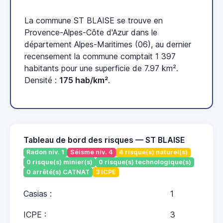
La commune ST BLAISE se trouve en
Provence-Alpes-Côte d'Azur dans le
département Alpes-Maritimes (06), au dernier
recensement la commune comptait 1 397
habitants pour une superficie de 7.97 km².
Densité :
175 hab/km²
.
Tableau de bord des risques — ST BLAISE
Radon niv. 1
Séisme niv. 4
4 risque(s) naturel(s)
0 risque(s) minier(s)
0 risque(s) technologique(s)
0 arrêté(s) CATNAT
3 ICPE
Casias :
1
ICPE :
3