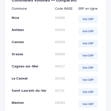
Communes voisines — comparatif
Commune
Code INSEE
ERP en ligne
Nice
06088
Voir ERP
Antibes
06004
Voir ERP
Cannes
06029
Voir ERP
Grasse
06069
Voir ERP
Cagnes-sur-Mer
06027
Voir ERP
Le Cannet
06030
Voir ERP
Saint-Laurent-du-Var
06123
Voir ERP
Menton
06083
Voir ERP