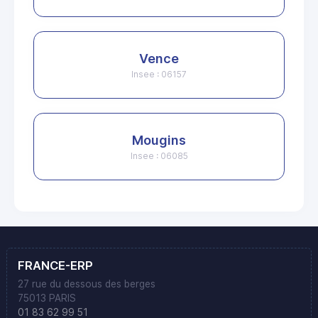
Vence
Insee : 06157
Mougins
Insee : 06085
FRANCE-ERP
27 rue du dessous des berges
75013 PARIS
01 83 62 99 51