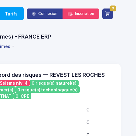
0
Tarifs
Connexion
Inscription
times) - FRANCE ERP
times
 bord des risques — REVEST LES ROCHES
Séisme niv. 4
0 risque(s) naturel(s)
nier(s)
0 risque(s) technologique(s)
CATNAT
0 ICPE
0
0
0