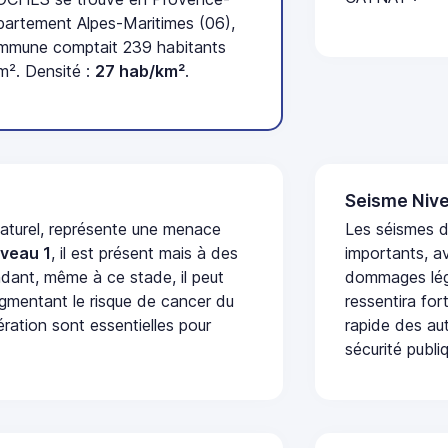
partement Alpes-Maritimes (06),
ommune comptait 239 habitants
m². Densité :
27 hab/km²
.
Seisme Nive
naturel, représente une menace
Les séismes 
iveau 1
, il est présent mais à des
importants, a
dant, même à ce stade, il peut
dommages lége
augmentant le risque de cancer du
ressentira fo
ération sont essentielles pour
rapide des aut
sécurité publi