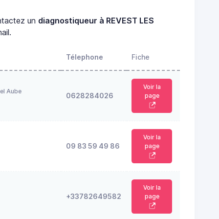
tactez un
diagnostiqueur à REVEST LES
ail.
Télephone
Fiche
Voir la
el Aube
0628284026
page
Voir la
09 83 59 49 86
page
Voir la
+33782649582
page