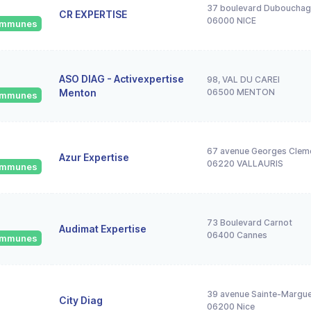
37 boulevard Duboucha
CR EXPERTISE
06000 NICE
communes
ASO DIAG - Activexpertise
98, VAL DU CAREI
Menton
06500 MENTON
communes
67 avenue Georges Clem
Azur Expertise
06220 VALLAURIS
communes
73 Boulevard Carnot
Audimat Expertise
06400 Cannes
communes
39 avenue Sainte-Marguer
City Diag
06200 Nice