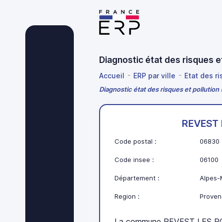
Diagnostic état des risques
Accueil
ERP par ville
Etat des r
Diagnostic état des risques et polluti
REVEST 
Code postal :
06830
Code insee :
06100
Département :
Alpes-
Region :
Proven
La commune REVEST LES RO