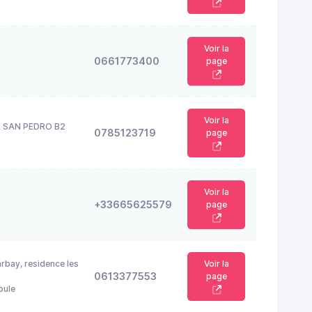
Voir la
0661773400
page
Voir la
LE SAN PEDRO B2
0785123719
page
Voir la
+33665625579
page
rbay, residence les
Voir la
0613377553
page
oule