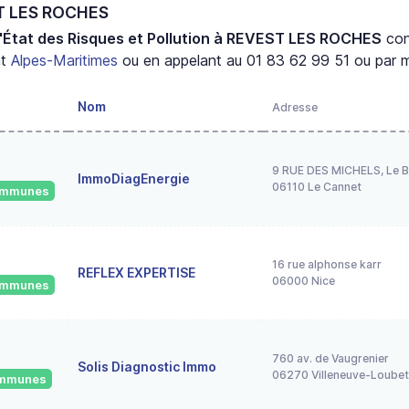
ST LES ROCHES
'État des Risques et Pollution à REVEST LES ROCHES
con
nt
Alpes-Maritimes
ou en appelant au 01 83 62 99 51 ou par m
Nom
Adresse
9 RUE DES MICHELS, Le B
ImmoDiagEnergie
06110 Le Cannet
communes
16 rue alphonse karr
REFLEX EXPERTISE
06000 Nice
communes
760 av. de Vaugrenier
Solis Diagnostic Immo
06270 Villeneuve-Loubet
communes