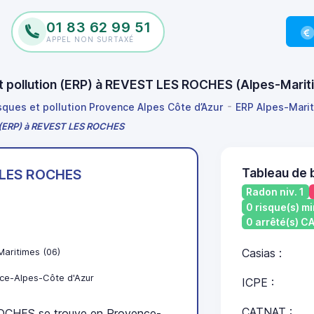
01 83 62 99 51
APPEL NON SURTAXÉ
 et pollution (ERP) à REVEST LES ROCHES (Alpes-Mari
isques et pollution Provence Alpes Côte d’Azur
ERP Alpes-Mari
on (ERP) à REVEST LES ROCHES
Tableau de
LES ROCHES
Radon niv. 1
0 risque(s) mi
0 arrêté(s) 
Maritimes (06)
Casias :
ce-Alpes-Côte d'Azur
ICPE :
CATNAT :
CHES se trouve en Provence-