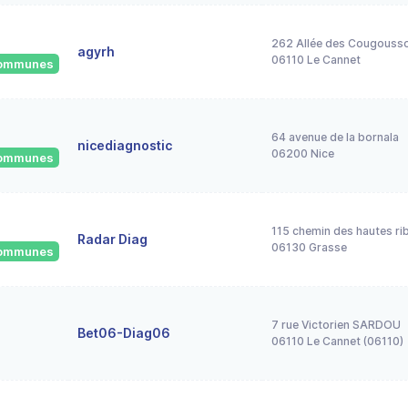
262 Allée des Cougousso
agyrh
06110 Le Cannet
 communes
64 avenue de la bornala
nicediagnostic
06200 Nice
 communes
115 chemin des hautes ri
Radar Diag
06130 Grasse
 communes
7 rue Victorien SARDOU
Bet06-Diag06
06110 Le Cannet (06110)