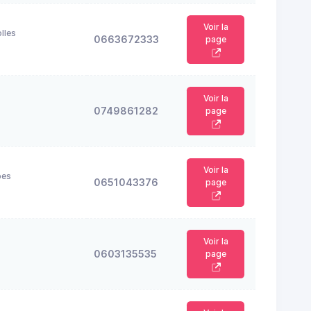
Voir la
lles
0663672333
page
Voir la
0749861282
page
Voir la
bes
0651043376
page
Voir la
0603135535
page