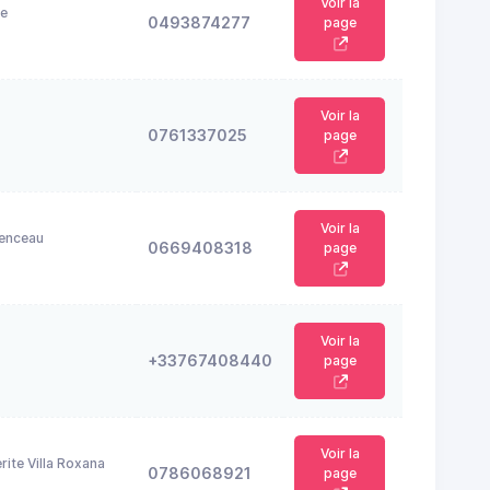
Voir la
ge
0493874277
page
Voir la
0761337025
page
Voir la
enceau
0669408318
page
Voir la
+33767408440
page
Voir la
ite Villa Roxana
0786068921
page