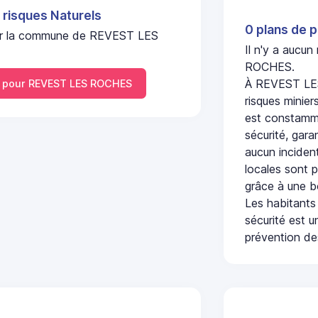
 risques Naturels
0 plans de p
l sur la commune de REVEST LES
Il n'y a aucu
ROCHES.
À REVEST LES
 pour REVEST LES ROCHES
risques minier
est constamme
sécurité, gara
aucun incident
locales sont p
grâce à une b
Les habitants
sécurité est u
prévention des