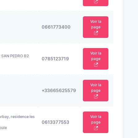
Voir la
0661773400
page
Voir la
LE SAN PEDRO B2
0785123719
page
Voir la
+33665625579
page
rbay, residence les
Voir la
0613377553
page
oule