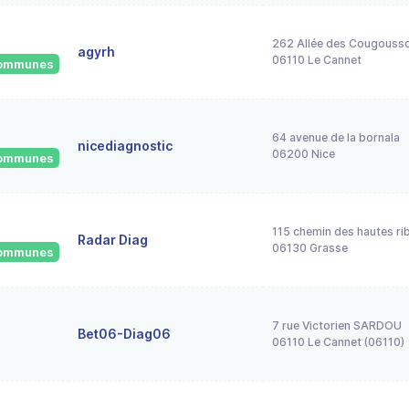
262 Allée des Cougousso
agyrh
06110 Le Cannet
 communes
64 avenue de la bornala
nicediagnostic
06200 Nice
 communes
115 chemin des hautes ri
Radar Diag
06130 Grasse
 communes
7 rue Victorien SARDOU
Bet06-Diag06
06110 Le Cannet (06110)