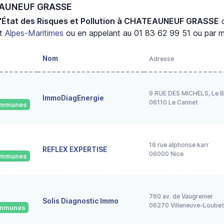
TEAUNEUF GRASSE
d'État des Risques et Pollution à CHATEAUNEUF GRASSE
c
nt
Alpes-Maritimes
ou en appelant au 01 83 62 99 51 ou par ma
Nom
Adresse
9 RUE DES MICHELS, Le B
ImmoDiagEnergie
06110 Le Cannet
communes
16 rue alphonse karr
REFLEX EXPERTISE
06000 Nice
communes
760 av. de Vaugrenier
Solis Diagnostic Immo
06270 Villeneuve-Loubet
communes