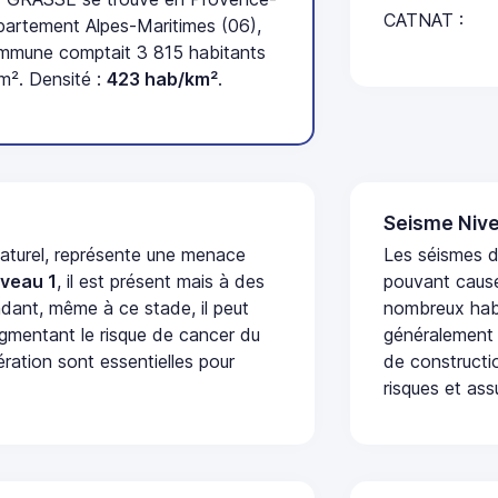
CATNAT :
partement Alpes-Maritimes (06),
ommune comptait 3 815 habitants
m². Densité :
423 hab/km²
.
Seisme Nive
naturel, représente une menace
Les séismes de
iveau 1
, il est présent mais à des
pouvant cause
dant, même à ce stade, il peut
nombreux habi
augmentant le risque de cancer du
généralement 
ération sont essentielles pour
de constructio
risques et ass