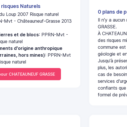
 risques Naturels
0 plans de p
du Loup 2007 Risque naturel
Il n'y a aucu
N-Mvt - Châteauneuf-Grasse 2013
GRASSE.
À CHATEAUNEU
erres et de blocs
: PPRN-Mvt -
des risques mi
que naturel
commune est c
ments d'origine anthropique
géologie et en
rraines, hors mines)
: PPRN-Mvt
Jusqu'à présen
sque naturel
plus, les auto
cas de besoin
pour CHATEAUNEUF GRASSE
services d'ur
confiants que 
formel de prév