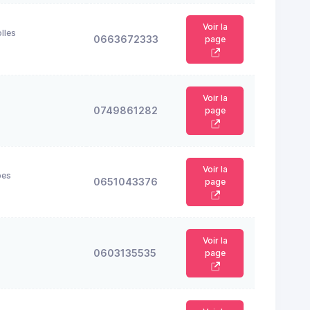
Voir la
lles
0663672333
page
Voir la
0749861282
page
Voir la
bes
0651043376
page
Voir la
0603135535
page