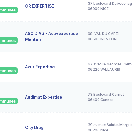
37 boulevard Duboucha
CR EXPERTISE
06000 NICE
communes
ASO DIAG - Activexpertise
98, VAL DU CAREI
Menton
06500 MENTON
communes
67 avenue Georges Clem
Azur Expertise
06220 VALLAURIS
communes
73 Boulevard Carnot
Audimat Expertise
06400 Cannes
communes
39 avenue Sainte-Marguer
City Diag
06200 Nice