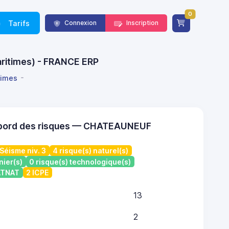
0
Tarifs
Connexion
Inscription
aritimes) - FRANCE ERP
times
 bord des risques — CHATEAUNEUF
Séisme niv. 3
4 risque(s) naturel(s)
nier(s)
0 risque(s) technologique(s)
CATNAT
2 ICPE
13
2