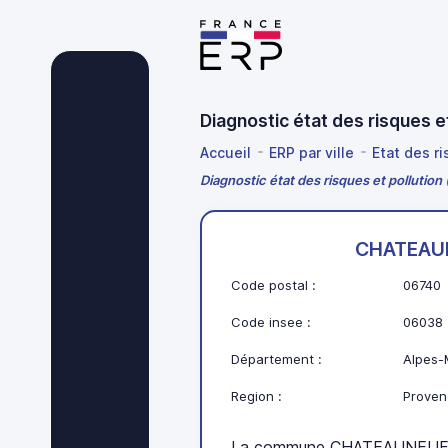
Diagnostic état des risques
Accueil
ERP par ville
Etat des r
Diagnostic état des risques et pollut
CHATEAU
Code postal :
06740
Code insee :
06038
Département :
Alpes-
Region :
Proven
La commune CHATEAUNEUF G