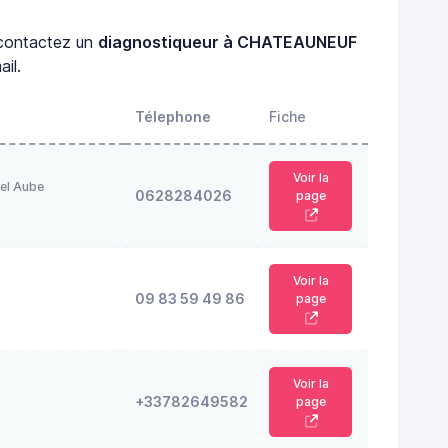
ontactez un
diagnostiqueur à CHATEAUNEUF
il.
Télephone
Fiche
Voir la
el Aube
0628284026
page
Voir la
09 83 59 49 86
page
Voir la
+33782649582
page