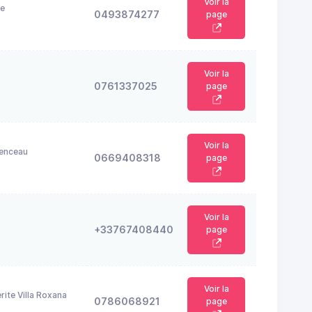
Voir la
ge
0493874277
page
Voir la
0761337025
page
Voir la
enceau
0669408318
page
Voir la
+33767408440
page
Voir la
ite Villa Roxana
0786068921
page