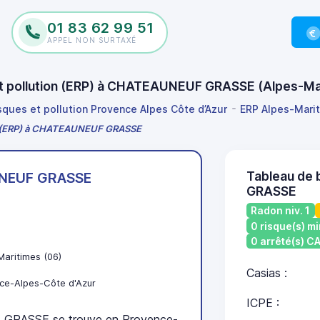
01 83 62 99 51
APPEL NON SURTAXÉ
 et pollution (ERP) à CHATEAUNEUF GRASSE (Alpes-M
isques et pollution Provence Alpes Côte d’Azur
ERP Alpes-Mari
ion (ERP) à CHATEAUNEUF GRASSE
Tableau de
NEUF GRASSE
GRASSE
Radon niv. 1
0 risque(s) mi
0 arrêté(s) 
Maritimes (06)
Casias :
ce-Alpes-Côte d'Azur
ICPE :
RASSE se trouve en Provence-