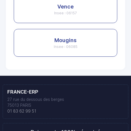
Vence
Insee : 06157
Mougins
Insee : 06085
FRANCE-ERP
27 rue du dessous des berges
75013 PARIS
01 83 62 99 51