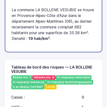
La commune LA BOLLENE VESUBIE se trouve
en Provence-Alpes-Côte d'Azur dans le
département Alpes-Maritimes (06), au dernier
recensement la commune comptait 662
habitants pour une superficie de 35.36 km².
Densité :
19 hab/km²
.
Tableau de bord des risques — LA BOLLENE
VESUBIE
Radon niv. 1
Séisme niv. 4
0 risque(s) naturel(s)
0 risque(s) minier(s)
0 risque(s) technologique(s)
0 arrêté(s) CATNAT
1 ICPE
Casias :
9