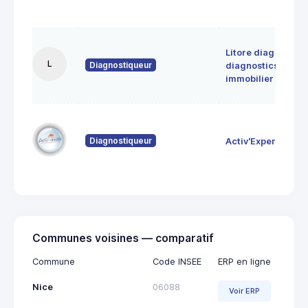
Litore diag
L
Diagnostiqueur
diagnostics
immobilier
Diagnostiqueur
Activ'Expertise
Communes voisines — comparatif
Commune
Code INSEE
ERP en ligne
Nice
06088
Voir ERP