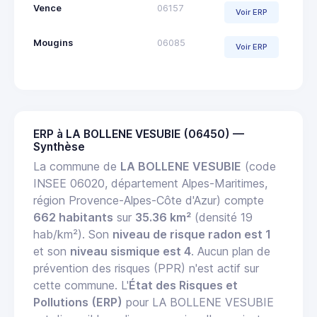
Vence
06157
Voir ERP
Mougins
06085
Voir ERP
ERP à LA BOLLENE VESUBIE (06450) —
Synthèse
La commune de
LA BOLLENE VESUBIE
(code
INSEE 06020, département Alpes-Maritimes,
région Provence-Alpes-Côte d'Azur) compte
662 habitants
sur
35.36 km²
(densité 19
hab/km²). Son
niveau de risque radon est 1
et son
niveau sismique est 4
. Aucun plan de
prévention des risques (PPR) n'est actif sur
cette commune. L'
État des Risques et
Pollutions (ERP)
pour LA BOLLENE VESUBIE