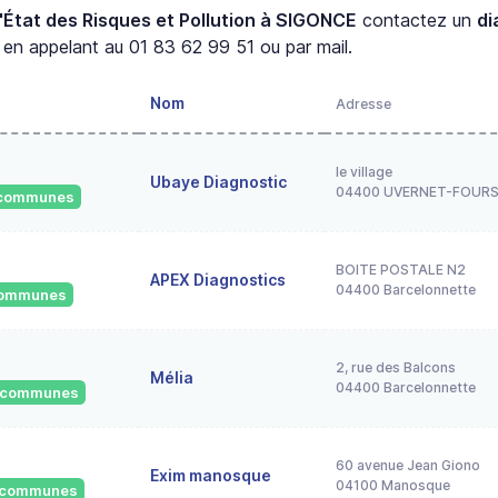
'État des Risques et Pollution à SIGONCE
contactez un
di
en appelant au 01 83 62 99 51 ou par mail.
Nom
Adresse
le village
Ubaye Diagnostic
04400 UVERNET-FOUR
1 communes
BOITE POSTALE N2
APEX Diagnostics
04400 Barcelonnette
 communes
2, rue des Balcons
Mélia
04400 Barcelonnette
0 communes
60 avenue Jean Giono
Exim manosque
04100 Manosque
4 communes