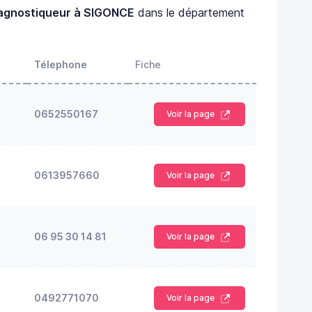
agnostiqueur à SIGONCE
dans le département
Télephone
Fiche
0652550167
Voir la page
S
0613957660
Voir la page
06 95 30 14 81
Voir la page
0492771070
Voir la page