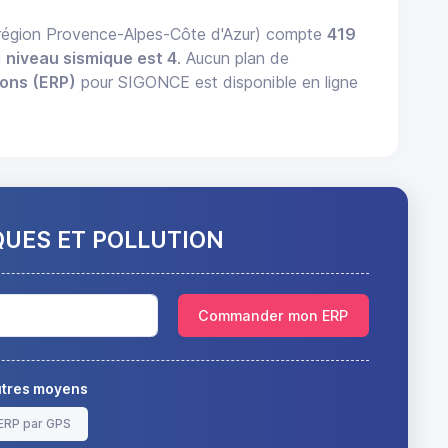
égion Provence-Alpes-Côte d'Azur) compte
419
n
niveau sismique est 4
. Aucun plan de
ions (ERP)
pour SIGONCE est disponible en ligne
QUES ET POLLUTION
Commander mon ERP
autres moyens
ERP par GPS