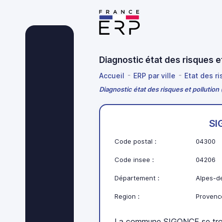
Diagnostic état des risques
Accueil
ERP par ville
Etat des r
Diagnostic état des risques et pollutio
SI
Code postal :
04300
Code insee :
04206
Département :
Alpes-d
Region :
Provenc
La commune SIGONCE se tro