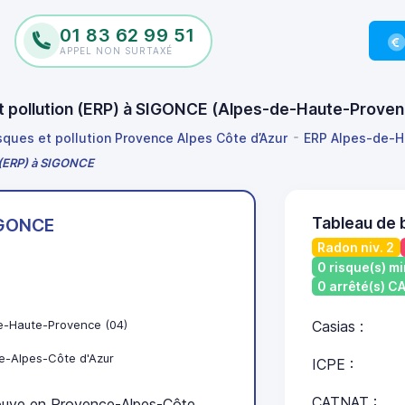
01 83 62 99 51
APPEL NON SURTAXÉ
 et pollution (ERP) à SIGONCE (Alpes-de-Haute-Prove
isques et pollution Provence Alpes Côte d’Azur
ERP Alpes-de-H
n (ERP) à SIGONCE
Tableau de 
GONCE
Radon niv. 2
0 risque(s) mi
0 arrêté(s) 
e-Haute-Provence (04)
Casias :
e-Alpes-Côte d'Azur
ICPE :
CATNAT :
uve en Provence-Alpes-Côte