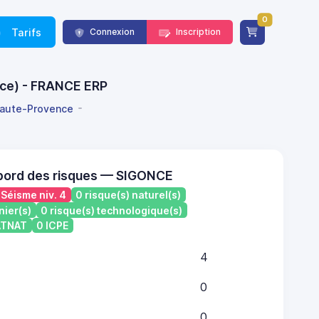
0
Tarifs
Connexion
Inscription
nce) - FRANCE ERP
aute-Provence
bord des risques — SIGONCE
Séisme niv. 4
0 risque(s) naturel(s)
nier(s)
0 risque(s) technologique(s)
CATNAT
0 ICPE
4
0
0