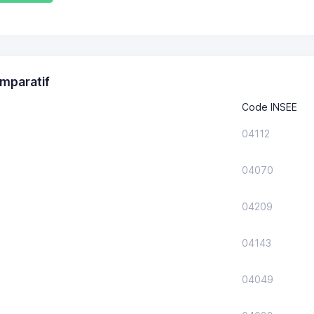
mparatif
Code INSEE
04112
04070
04209
04143
04049