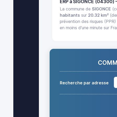
ERP à SIGONCE (04300) 
La commune de
SIGONCE
(c
habitants
sur
20.32 km²
(de
prévention des risques (PPR) 
en moins d'une minute sur Fr
COMMA
Recherche par adresse