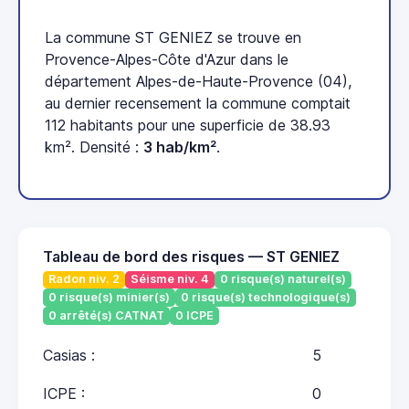
La commune ST GENIEZ se trouve en
Provence-Alpes-Côte d'Azur dans le
département Alpes-de-Haute-Provence (04),
au dernier recensement la commune comptait
112 habitants pour une superficie de 38.93
km². Densité :
3 hab/km²
.
Tableau de bord des risques — ST GENIEZ
Radon niv. 2
Séisme niv. 4
0 risque(s) naturel(s)
0 risque(s) minier(s)
0 risque(s) technologique(s)
0 arrêté(s) CATNAT
0 ICPE
Casias :
5
ICPE :
0