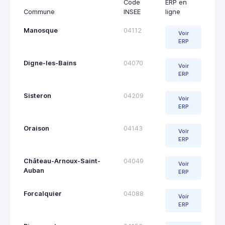
Code
ERP en
Commune
INSEE
ligne
Manosque
04112
Voir
ERP
Digne-les-Bains
04070
Voir
ERP
Sisteron
04209
Voir
ERP
Oraison
04143
Voir
ERP
Château-Arnoux-Saint-
04049
Voir
Auban
ERP
Forcalquier
04088
Voir
ERP