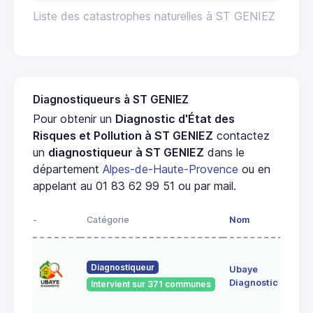
Liste des catastrophes naturelles à ST GENIEZ
Diagnostiqueurs à ST GENIEZ
Pour obtenir un
Diagnostic d'État des
Risques et Pollution à ST GENIEZ
contactez
un
diagnostiqueur à ST GENIEZ
dans le
département
Alpes-de-Haute-Provence
ou en
appelant au 01 83 62 99 51 ou par mail.
-
Catégorie
Nom
Adr
le v
Diagnostiqueur
Ubaye
044
UVE
Diagnostic
Intervient sur 371 communes
FO