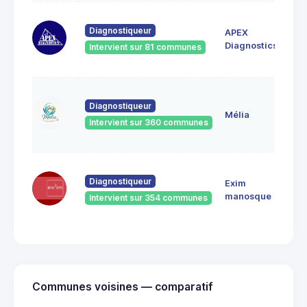
BOI
Diagnostiqueur
APEX
POS
044
Diagnostics
Intervient sur 81 communes
Bar
2, r
Diagnostiqueur
Bal
Mélia
044
Intervient sur 360 communes
Bar
60 
Diagnostiqueur
Exim
Jea
041
manosque
Intervient sur 354 communes
Man
Communes voisines — comparatif