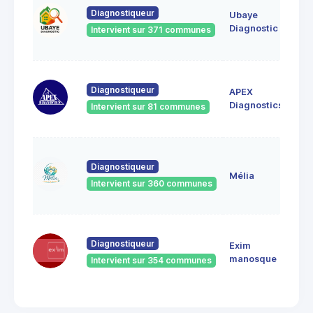
le v
Diagnostiqueur
Ubaye
044
UVE
Diagnostic
Intervient sur 371 communes
FO
BOI
Diagnostiqueur
APEX
POS
044
Diagnostics
Intervient sur 81 communes
Bar
2, r
Diagnostiqueur
Bal
Mélia
044
Intervient sur 360 communes
Bar
60 
Diagnostiqueur
Exim
Jea
041
manosque
Intervient sur 354 communes
Man