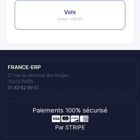
Volx
Insee : 04245
FRANCE-ERP
27 rue du dessous des berges
75013 PARIS
01 83 62 99 51
Paiements 100% sécurisé
Par STRIPE