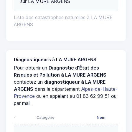
sur LA MURE ARGENS
Liste des catastrophes naturelles à LA MURE
ARGENS
Diagnostiqueurs à LA MURE ARGENS
Pour obtenir un
Diagnostic d'État des
Risques et Pollution à LA MURE ARGENS
contactez un
diagnostiqueur à LA MURE
ARGENS
dans le département
Alpes-de-Haute-
Provence
ou en appelant au 01 83 62 99 51 ou
par mail.
-
Catégorie
Nom
Adr