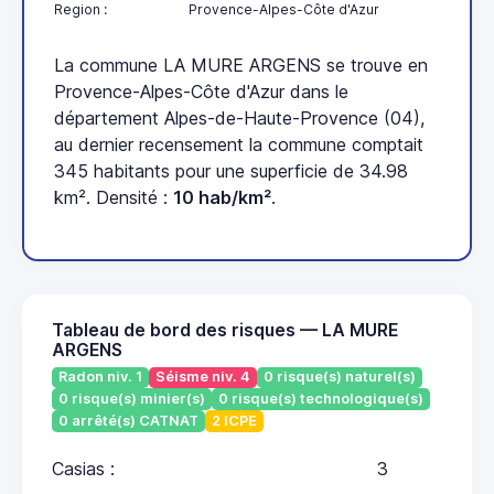
Region :
Provence-Alpes-Côte d'Azur
La commune LA MURE ARGENS se trouve en
Provence-Alpes-Côte d'Azur dans le
département Alpes-de-Haute-Provence (04),
au dernier recensement la commune comptait
345 habitants pour une superficie de 34.98
km². Densité :
10 hab/km²
.
Tableau de bord des risques — LA MURE
ARGENS
Radon niv. 1
Séisme niv. 4
0 risque(s) naturel(s)
0 risque(s) minier(s)
0 risque(s) technologique(s)
0 arrêté(s) CATNAT
2 ICPE
Casias :
3