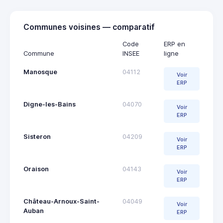
Communes voisines — comparatif
Code
ERP en
Commune
INSEE
ligne
Manosque
04112
Voir
ERP
Digne-les-Bains
04070
Voir
ERP
Sisteron
04209
Voir
ERP
Oraison
04143
Voir
ERP
Château-Arnoux-Saint-
04049
Voir
Auban
ERP