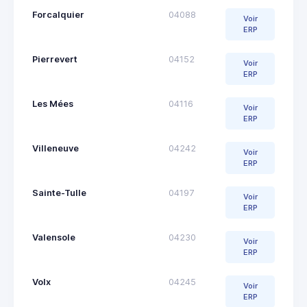
Forcalquier
04088
Voir
ERP
Pierrevert
04152
Voir
ERP
Les Mées
04116
Voir
ERP
Villeneuve
04242
Voir
ERP
Sainte-Tulle
04197
Voir
ERP
Valensole
04230
Voir
ERP
Volx
04245
Voir
ERP