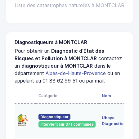
Liste des catastrophes naturelles à MONTCLAR
Diagnostiqueurs à MONTCLAR
Pour obtenir un
Diagnostic d'État des
Risques et Pollution à MONTCLAR
contactez
un
diagnostiqueur à MONTCLAR
dans le
département
Alpes-de-Haute-Provence
ou en
appelant au 01 83 62 99 51 ou par mail.
-
Catégorie
Nom
Adr
le v
Diagnostiqueur
Ubaye
044
UVE
Diagnostic
Intervient sur 371 communes
FO