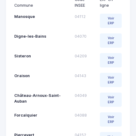
Commune
INSEE
ligne
Manosque
04112
Voir
ERP
Digne-les-Bains
04070
Voir
ERP
Sisteron
04209
Voir
ERP
Oraison
04143
Voir
ERP
Château-Arnoux-Saint-
04049
Voir
Auban
ERP
Forcalquier
04088
Voir
ERP
Pierrevert
04152