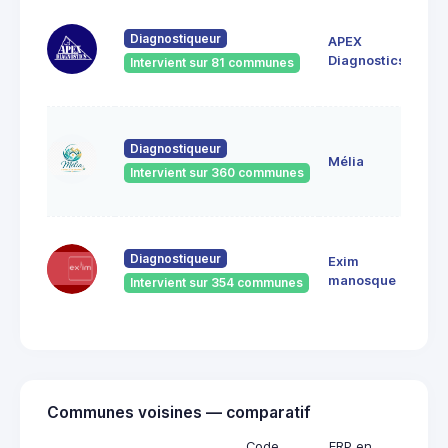
BOI
Diagnostiqueur
APEX
POS
044
Diagnostics
Intervient sur 81 communes
Bar
2, r
Diagnostiqueur
Bal
Mélia
044
Intervient sur 360 communes
Bar
60 
Diagnostiqueur
Exim
Jea
041
manosque
Intervient sur 354 communes
Man
Communes voisines — comparatif
Code
ERP en