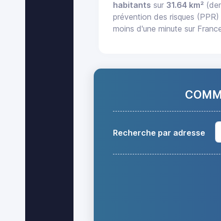
habitants
sur
31.64 km²
(den
prévention des risques (PPR) 
moins d'une minute sur Franc
COMMA
Recherche par adresse