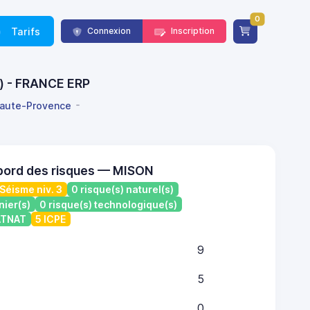
0
Tarifs
Connexion
Inscription
e) - FRANCE ERP
aute-Provence
bord des risques — MISON
Séisme niv. 3
0 risque(s) naturel(s)
nier(s)
0 risque(s) technologique(s)
CATNAT
5 ICPE
9
5
0