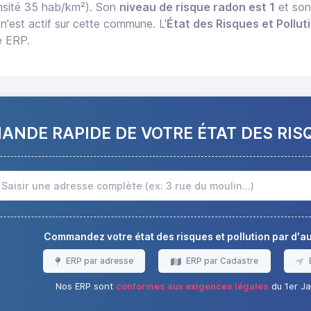
sité 35 hab/km²). Son
niveau de risque radon est 1
et so
n'est actif sur cette commune. L'
État des Risques et Pollut
e ERP.
NDE RAPIDE DE VOTRE ÉTAT DES RIS
Commandez votre état des risques et pollution par d'
ERP par adresse
ERP par Cadastre
Nos ERP sont
conformes aux exigences légales
du 1er Ja