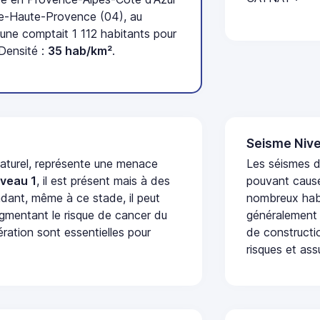
e-Haute-Provence (04), au
ne comptait 1 112 habitants pour
Densité :
35 hab/km²
.
Seisme Nive
naturel, représente une menace
Les séismes de
iveau 1
, il est présent mais à des
pouvant cause
dant, même à ce stade, il peut
nombreux habi
augmentant le risque de cancer du
généralement 
ération sont essentielles pour
de constructio
risques et ass