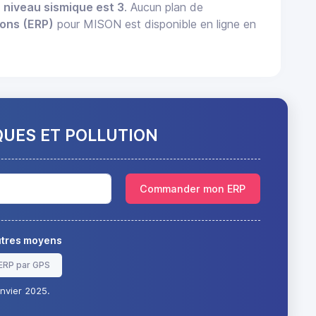
n
niveau sismique est 3
. Aucun plan de
ions (ERP)
pour MISON est disponible en ligne en
QUES ET POLLUTION
Commander mon ERP
autres moyens
ERP par GPS
nvier 2025.