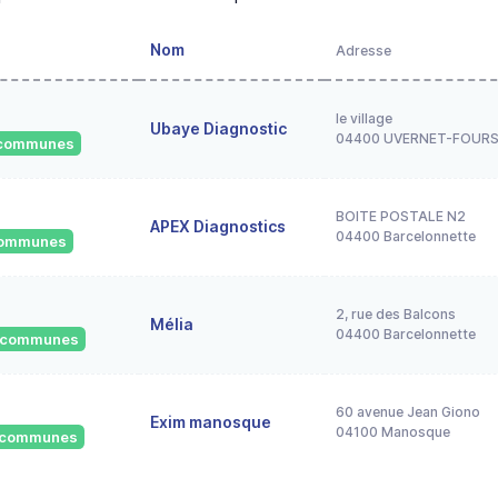
Nom
Adresse
le village
Ubaye Diagnostic
04400 UVERNET-FOUR
1 communes
BOITE POSTALE N2
APEX Diagnostics
04400 Barcelonnette
 communes
2, rue des Balcons
Mélia
04400 Barcelonnette
0 communes
60 avenue Jean Giono
Exim manosque
04100 Manosque
4 communes