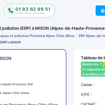
01 83 62 99 51
APPEL NON SURTAXÉ
 et pollution (ERP) à MISON (Alpes-de-Haute-Provenc
isques et pollution Provence Alpes Côte d’Azur
ERP Alpes-de-H
n (ERP) à MISON
Tableau de 
ISON
Radon niv. 1
0 risque(s) mi
0 arrêté(s) 
e-Haute-Provence (04)
Casias :
e-Alpes-Côte d'Azur
ICPE :
CATNAT :
 en Provence-Alpes-Côte d'Azur