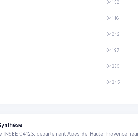
04152
04116
04242
04197
04230
04245
Synthèse
 INSEE 04123, département Alpes-de-Haute-Provence, rég