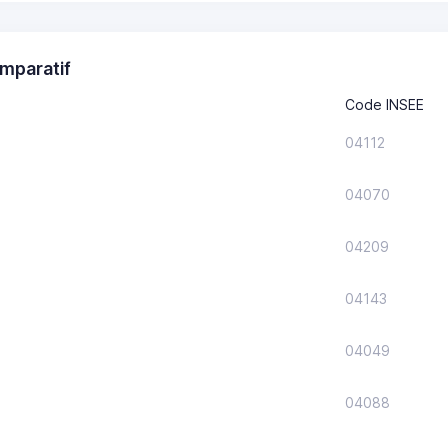
mparatif
Code INSEE
04112
04070
04209
04143
04049
04088