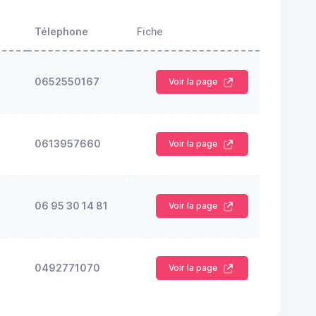
Télephone
Fiche
0652550167
Voir la page
S
0613957660
Voir la page
06 95 30 14 81
Voir la page
0492771070
Voir la page