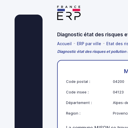
Diagnostic état des risques
Accueil
ERP par ville
Etat des r
Diagnostic état des risques et pollutio
M
Code postal :
04200
Code insee :
04123
Département :
Alpes-d
Region :
Provenc
La commune MISON se trouve