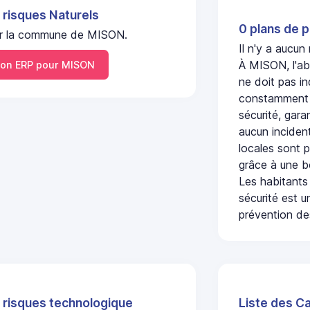
 risques Naturels
0 plans de p
 sur la commune de MISON.
Il n'y a aucu
À MISON, l'ab
on ERP pour MISON
ne doit pas i
constamment s
sécurité, gara
aucun incident
locales sont p
grâce à une b
Les habitants
sécurité est u
prévention des
 risques technologique
Liste des C