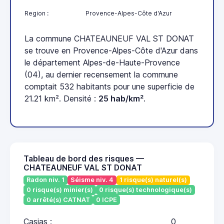
Region :
Provence-Alpes-Côte d'Azur
La commune CHATEAUNEUF VAL ST DONAT
se trouve en Provence-Alpes-Côte d'Azur dans
le département Alpes-de-Haute-Provence
(04), au dernier recensement la commune
comptait 532 habitants pour une superficie de
21.21 km². Densité :
25 hab/km²
.
Tableau de bord des risques —
CHATEAUNEUF VAL ST DONAT
Radon niv. 1
Séisme niv. 4
1 risque(s) naturel(s)
0 risque(s) minier(s)
0 risque(s) technologique(s)
0 arrêté(s) CATNAT
0 ICPE
Casias :
0