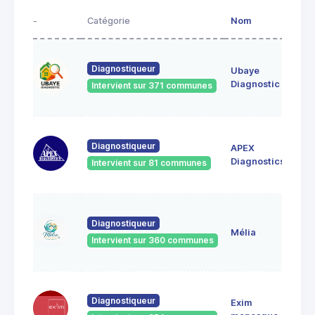
-
Catégorie
Nom
Adr
le v
Diagnostiqueur
Ubaye
044
UVE
Diagnostic
Intervient sur 371 communes
FO
BOI
Diagnostiqueur
APEX
POS
044
Diagnostics
Intervient sur 81 communes
Bar
2, r
Diagnostiqueur
Bal
Mélia
044
Intervient sur 360 communes
Bar
60 
Diagnostiqueur
Exim
Jea