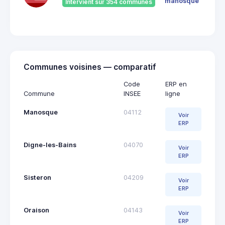
041
manosque
Intervient sur 354 communes
Man
Communes voisines — comparatif
Code
ERP en
Commune
INSEE
ligne
Manosque
04112
Voir
ERP
Digne-les-Bains
04070
Voir
ERP
Sisteron
04209
Voir
ERP
Oraison
04143
Voir
ERP