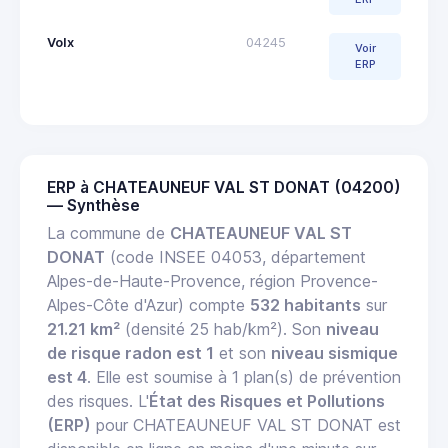
Volx
04245
Voir
ERP
ERP à CHATEAUNEUF VAL ST DONAT (04200)
— Synthèse
La commune de
CHATEAUNEUF VAL ST
DONAT
(code INSEE 04053, département
Alpes-de-Haute-Provence, région Provence-
Alpes-Côte d'Azur) compte
532 habitants
sur
21.21 km²
(densité 25 hab/km²). Son
niveau
de risque radon est 1
et son
niveau sismique
est 4
. Elle est soumise à 1 plan(s) de prévention
des risques. L'
État des Risques et Pollutions
(ERP)
pour CHATEAUNEUF VAL ST DONAT est