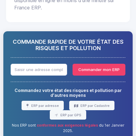
disponible en ligne en moins d'une minute sur
France ERP.
COMMANDE RAPIDE DE VOTRE ÉTAT DES
RISQUES ET POLLUTION
Commander mon ERP
Commandez votre état des risques et pollution par
d'autres moyens
ERP par adresse
ERP par Cadastre
ERP par GPS
Nos ERP sont
conformes aux exigences légales
du 1er Janvier
2025.