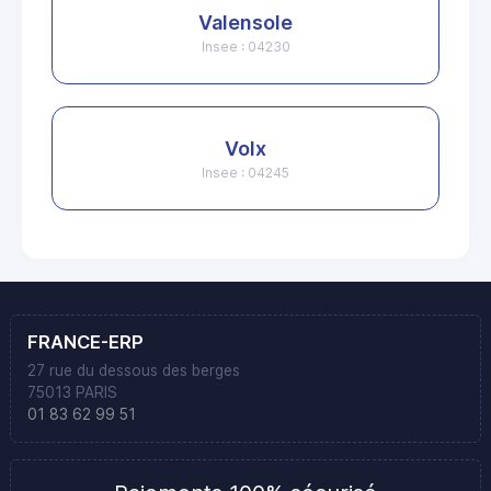
Valensole
Insee : 04230
Volx
Insee : 04245
FRANCE-ERP
27 rue du dessous des berges
75013 PARIS
01 83 62 99 51