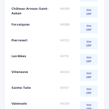
Château-Arnoux-Saint-
04049
Voir
Auban
ERP
Forcalquier
04088
Voir
ERP
Pierrevert
04152
Voir
ERP
Les Mées
04116
Voir
ERP
Villeneuve
04242
Voir
ERP
Sainte-Tulle
04197
Voir
ERP
Valensole
04230
Voir
ERP