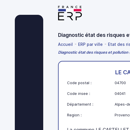
Diagnostic état des risques
Accueil
ERP par ville
Etat des r
Diagnostic état des risques et pollutio
LE C
Code postal :
04700
Code insee :
04041
Département :
Alpes-d
Region :
Provenc
La commune LE CASTELLET s