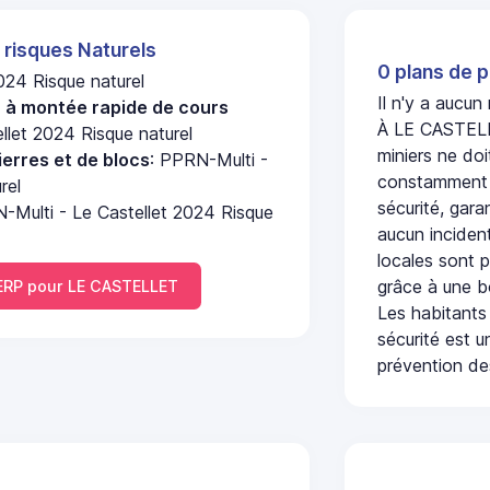
 risques Naturels
0 plans de p
024 Risque naturel
Il n'y a aucu
u à montée rapide de cours
À LE CASTELLE
llet 2024 Risque naturel
miniers ne doi
erres et de blocs
: PPRN-Multi -
constamment s
rel
sécurité, gara
-Multi - Le Castellet 2024 Risque
aucun incident
locales sont p
grâce à une b
RP pour LE CASTELLET
Les habitants
sécurité est u
prévention des