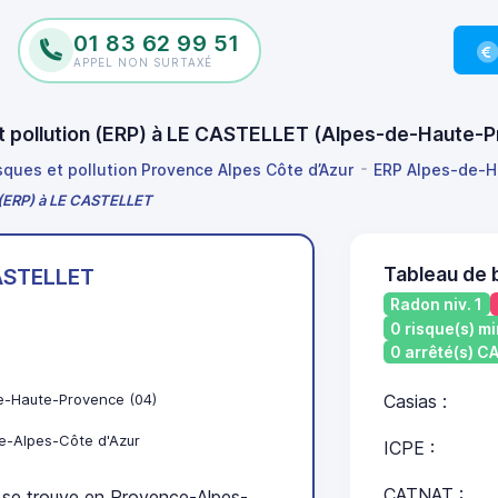
01 83 62 99 51
APPEL NON SURTAXÉ
 et pollution (ERP) à LE CASTELLET (Alpes-de-Haute
isques et pollution Provence Alpes Côte d’Azur
ERP Alpes-de-H
n (ERP) à LE CASTELLET
Tableau de 
ASTELLET
Radon niv. 1
0 risque(s) mi
0 arrêté(s) 
e-Haute-Provence (04)
Casias :
e-Alpes-Côte d'Azur
ICPE :
CATNAT :
e trouve en Provence-Alpes-