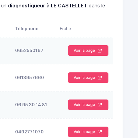
 un
diagnostiqueur à LE CASTELLET
dans le
Télephone
Fiche
0652550167
Voir la page
S
0613957660
Voir la page
06 95 30 14 81
Voir la page
0492771070
Voir la page