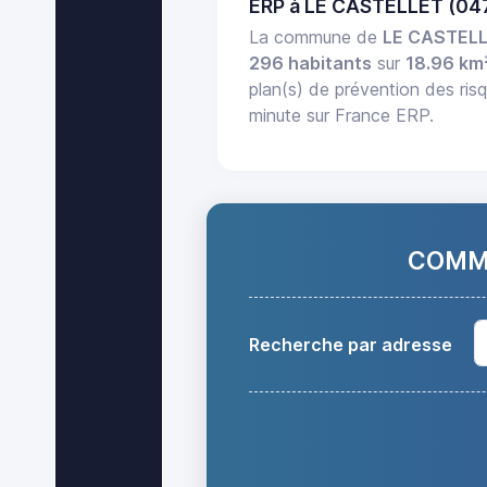
ERP à LE CASTELLET (04
La commune de
LE CASTEL
296 habitants
sur
18.96 km
plan(s) de prévention des risq
minute sur France ERP.
COMMA
Recherche par adresse