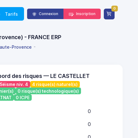
0
Tarifs
Connexion
Inscription
-Provence) - FRANCE ERP
aute-Provence
bord des risques — LE CASTELLET
Séisme niv. 4
4 risque(s) naturel(s)
nier(s)
0 risque(s) technologique(s)
CATNAT
0 ICPE
0
0
0