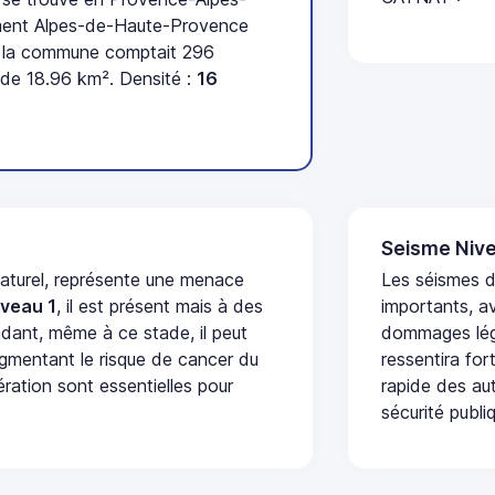
ement Alpes-de-Haute-Provence
t la commune comptait 296
 de 18.96 km². Densité :
16
Seisme Nive
naturel, représente une menace
Les séismes 
iveau 1
, il est présent mais à des
importants, a
dant, même à ce stade, il peut
dommages lége
augmentant le risque de cancer du
ressentira fo
ération sont essentielles pour
rapide des aut
sécurité publi