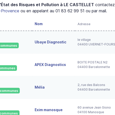
'État des Risques et Pollution à LE CASTELLET
contactez
-Provence
ou en appelant au 01 83 62 99 51 ou par mail.
Nom
Adresse
le village
Ubaye Diagnostic
04400 UVERNET-FOUR
1 communes
BOITE POSTALE N2
APEX Diagnostics
04400 Barcelonnette
 communes
2, rue des Balcons
Mélia
04400 Barcelonnette
0 communes
60 avenue Jean Giono
Exim manosque
04100 Manosque
4 communes