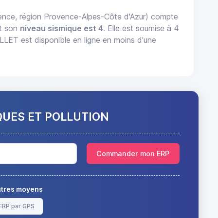
ce, région Provence-Alpes-Côte d'Azur) compte
t son
niveau sismique est 4
. Elle est soumise à 4
ET est disponible en ligne en moins d'une
QUES ET POLLUTION
Commander mon ERP
autres moyens
ERP par GPS