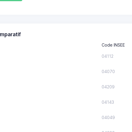
mparatif
Code INSEE
04112
04070
04209
04143
04049