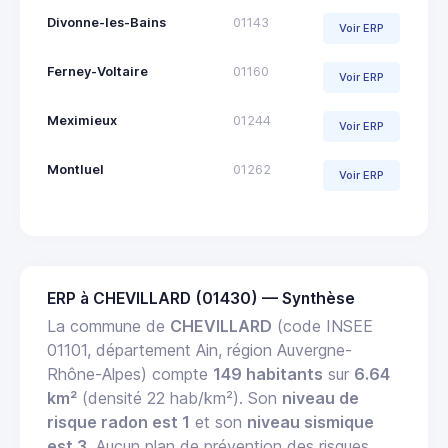
Divonne-les-Bains
01143
Voir ERP
Ferney-Voltaire
01160
Voir ERP
Meximieux
01244
Voir ERP
Montluel
01262
Voir ERP
ERP à CHEVILLARD (01430) — Synthèse
La commune de
CHEVILLARD
(code INSEE
01101, département Ain, région Auvergne-
Rhône-Alpes) compte
149 habitants
sur
6.64
km²
(densité 22 hab/km²). Son
niveau de
risque radon est 1
et son
niveau sismique
est 3
. Aucun plan de prévention des risques