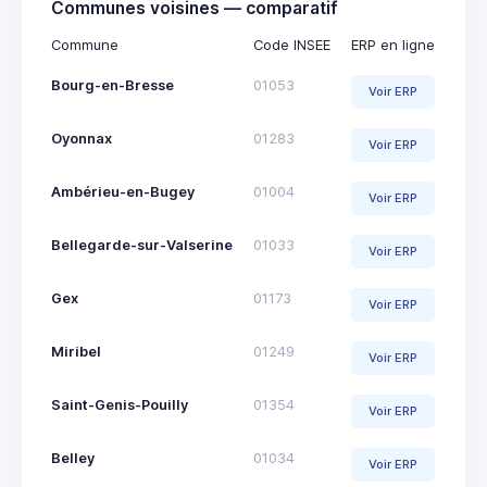
Communes voisines — comparatif
Commune
Code INSEE
ERP en ligne
Bourg-en-Bresse
01053
Voir ERP
Oyonnax
01283
Voir ERP
Ambérieu-en-Bugey
01004
Voir ERP
Bellegarde-sur-Valserine
01033
Voir ERP
Gex
01173
Voir ERP
Miribel
01249
Voir ERP
Saint-Genis-Pouilly
01354
Voir ERP
Belley
01034
Voir ERP