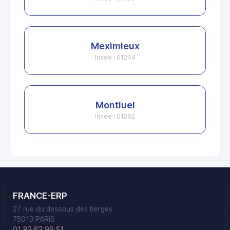
Meximieux
Insee : 01244
Montluel
Insee : 01262
FRANCE-ERP
27 rue du dessous des berges
75013 PARIS
01 83 62 99 51