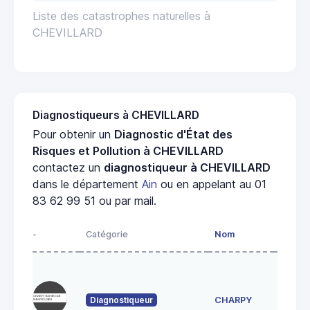
Liste des catastrophes naturelles à
CHEVILLARD
Diagnostiqueurs à CHEVILLARD
Pour obtenir un
Diagnostic d'État des
Risques et Pollution à CHEVILLARD
contactez un
diagnostiqueur à CHEVILLARD
dans le département
Ain
ou en appelant au 01
83 62 99 51 ou par mail.
-
Catégorie
Nom
Adress
119
chemin
des
Diagnostiqueur
CHARPY
Bruyèr