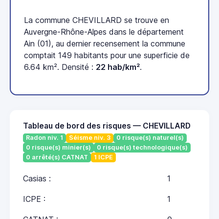
La commune CHEVILLARD se trouve en
Auvergne-Rhône-Alpes dans le département
Ain (01), au dernier recensement la commune
comptait 149 habitants pour une superficie de
6.64 km². Densité :
22 hab/km²
.
Tableau de bord des risques — CHEVILLARD
Radon niv. 1
Séisme niv. 3
0 risque(s) naturel(s)
0 risque(s) minier(s)
0 risque(s) technologique(s)
0 arrêté(s) CATNAT
1 ICPE
Casias :
1
ICPE :
1