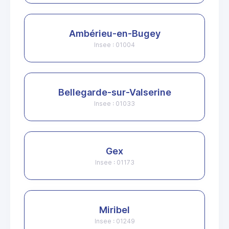
Ambérieu-en-Bugey
Insee : 01004
Bellegarde-sur-Valserine
Insee : 01033
Gex
Insee : 01173
Miribel
Insee : 01249