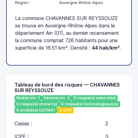
Region :
Auvergne-Rhône-Alpes
La commune CHAVANNES SUR REYSSOUZE
se trouve en Auvergne-Rhône-Alpes dans le
département Ain (01), au dernier recensement
la commune comptait 726 habitants pour une
superficie de 16.51 km². Densité :
44 hab/km²
.
Tableau de bord des risques — CHAVANNES
SUR REYSSOUZE
Radon niv. 1
Séisme niv. 2
0 risque(s) naturel(s)
0 risque(s) minier(s)
0 risque(s) technologique(s)
0 arrêté(s) CATNAT
3 ICPE
Casias :
2
ICPE :
3