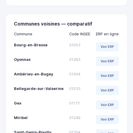
Communes voisines — comparatif
Commune
Code INSEE
ERP en ligne
Bourg-en-Bresse
01053
Voir ERP
Oyonnax
01283
Voir ERP
Ambérieu-en-Bugey
01004
Voir ERP
Bellegarde-sur-Valserine
01033
Voir ERP
Gex
01173
Voir ERP
Miribel
01249
Voir ERP
Saint-Genis-Pouilly
01354