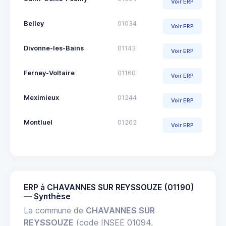
Voir ERP
Belley
01034
Voir ERP
Divonne-les-Bains
01143
Voir ERP
Ferney-Voltaire
01160
Voir ERP
Meximieux
01244
Voir ERP
Montluel
01262
Voir ERP
ERP à CHAVANNES SUR REYSSOUZE (01190)
— Synthèse
La commune de
CHAVANNES SUR
REYSSOUZE
(code INSEE 01094,