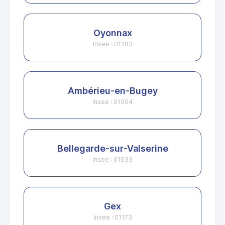
Oyonnax
Insee : 01283
Ambérieu-en-Bugey
Insee : 01004
Bellegarde-sur-Valserine
Insee : 01033
Gex
Insee : 01173