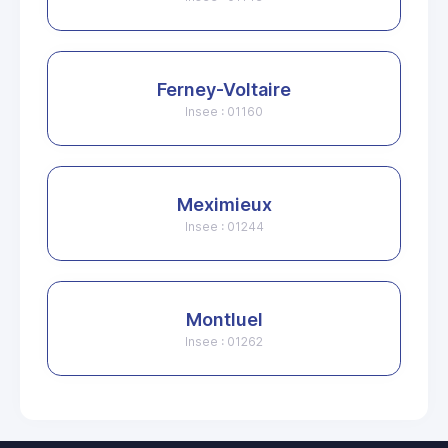
Ferney-Voltaire
Insee : 01160
Meximieux
Insee : 01244
Montluel
Insee : 01262