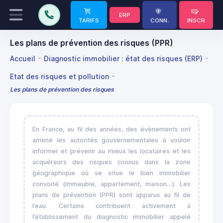
ERP
TARIFS
CONN.
INSCR
Les plans de prévention des risques (PPR)
Accueil
Diagnostic immobilier : état des risques (ERP)
Etat des risques et pollution
Les plans de prévention des risques
En France, au fil des années, des évènements ont
amené les autorités gouvernementales à vouloir
informer et prévenir au mieux les locataires et les
acquéreurs des risques connus dans la zone
géographique où se situe le bien immobilier
convoité (immeuble, appartement, maison…). Les
plans de prévention (PPR) sont apparus au fil de
l’eau. Certains contribuent activement à
l’établissement du diagnostic immobilier appelé