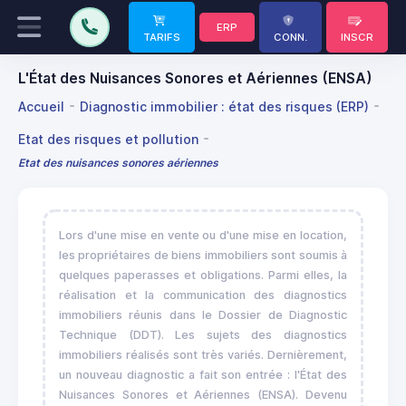
ERP
TARIFS
CONN.
INSCR
L'État des Nuisances Sonores et Aériennes (ENSA)
Accueil
Diagnostic immobilier : état des risques (ERP)
Etat des risques et pollution
Etat des nuisances sonores aériennes
Lors d'une mise en vente ou d'une mise en location,
les propriétaires de biens immobiliers sont soumis à
quelques paperasses et obligations. Parmi elles, la
réalisation et la communication des diagnostics
immobiliers réunis dans le Dossier de Diagnostic
Technique (DDT). Les sujets des diagnostics
immobiliers réalisés sont très variés. Dernièrement,
un nouveau diagnostic a fait son entrée : l'État des
Nuisances Sonores et Aériennes (ENSA). Devenu