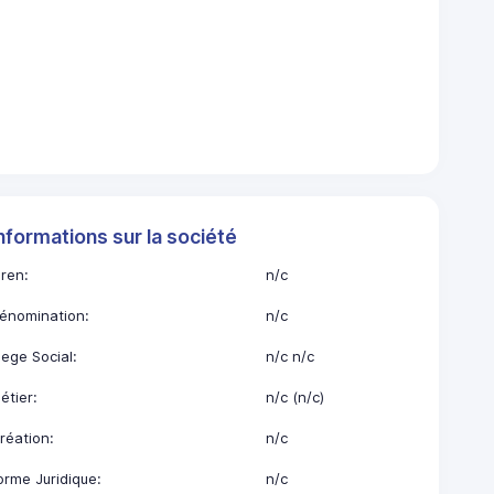
nformations sur la société
iren:
n/c
énomination:
n/c
iege Social:
n/c n/c
étier:
n/c (n/c)
réation:
n/c
orme Juridique:
n/c