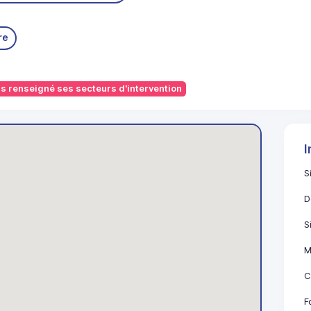
re
renseigné ses secteurs d'intervention
I
S
D
S
M
C
F