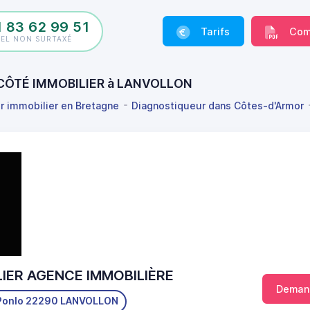
1 83 62 99 51
Tarifs
Com
PEL NON SURTAXÉ
 CÔTÉ IMMOBILIER à LANVOLLON
r immobilier en Bretagne
Diagnostiqueur dans Côtes-d'Armor
IER AGENCE IMMOBILIÈRE
Demand
u Ponlo 22290 LANVOLLON