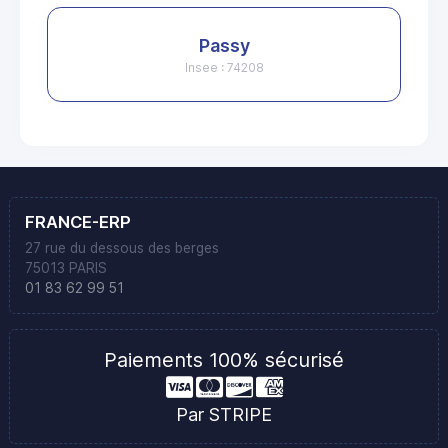
Passy
Insee : 74208
FRANCE-ERP
27 rue du dessous des berges
75013 PARIS
01 83 62 99 51
Paiements 100% sécurisé
Par STRIPE