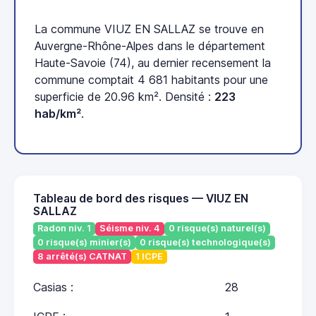
La commune VIUZ EN SALLAZ se trouve en
Auvergne-Rhône-Alpes dans le département
Haute-Savoie (74), au dernier recensement la
commune comptait 4 681 habitants pour une
superficie de 20.96 km². Densité :
223
hab/km²
.
Tableau de bord des risques — VIUZ EN
SALLAZ
Radon niv. 1
Séisme niv. 4
0 risque(s) naturel(s)
0 risque(s) minier(s)
0 risque(s) technologique(s)
8 arrêté(s) CATNAT
1 ICPE
Casias :
28