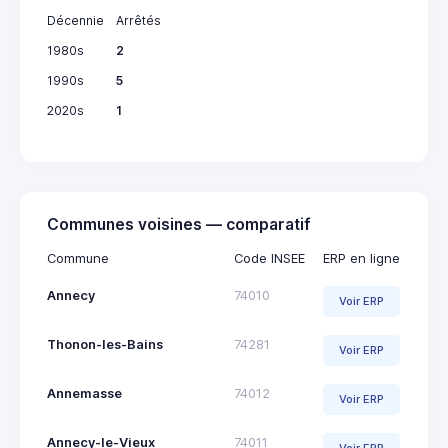
Décennie
Arrêtés
1980s
2
1990s
5
2020s
1
Communes voisines — comparatif
Commune
Code INSEE
ERP en ligne
Annecy
74010
Voir ERP
Thonon-les-Bains
74281
Voir ERP
Annemasse
74012
Voir ERP
Annecy-le-Vieux
74011