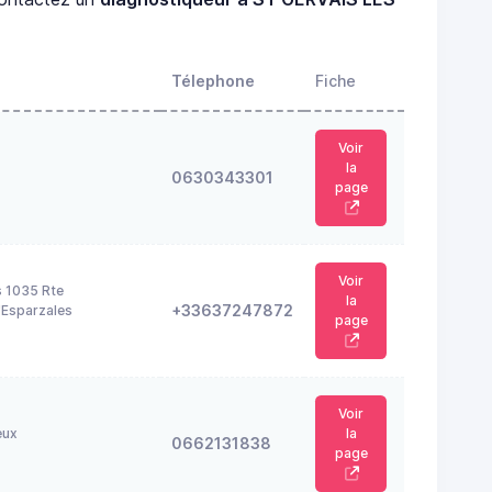
Télephone
Fiche
Voir
la
0630343301
page
Voir
s 1035 Rte
la
+33637247872
'Esparzales
page
Voir
eux
la
0662131838
page