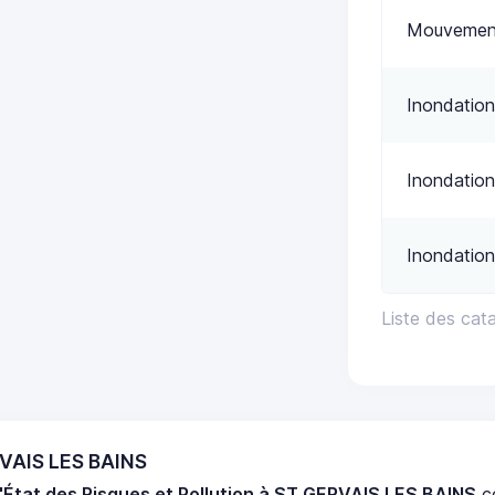
Mouvement
Inondation
Inondation
Inondation
Liste des cat
RVAIS LES BAINS
'État des Risques et Pollution à ST GERVAIS LES BAINS
c