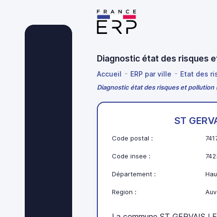
Diagnostic état des risques 
Accueil
ERP par ville
Etat des r
Diagnostic état des risques et pollutio
ST GERVA
Code postal :
741
Code insee :
742
Département :
Hau
Region :
Auv
La commune ST GERVAIS LES