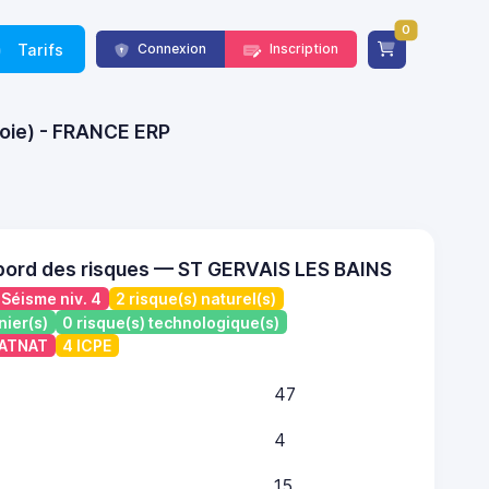
0
Tarifs
Connexion
Inscription
voie) - FRANCE ERP
bord des risques — ST GERVAIS LES BAINS
Séisme niv. 4
2 risque(s) naturel(s)
nier(s)
0 risque(s) technologique(s)
CATNAT
4 ICPE
47
4
15