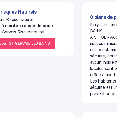
 risques Naturels
0 plans de p
is Risque naturel
Il n'y a aucu
u à montée rapide de cours
BAINS.
 Gervais Risque naturel
À ST GERVAIS
risques minier
our ST GERVAIS LES BAINS
est constamme
sécurité, gara
aucun incident
locales sont p
grâce à une b
Les habitants
sécurité est u
prévention des