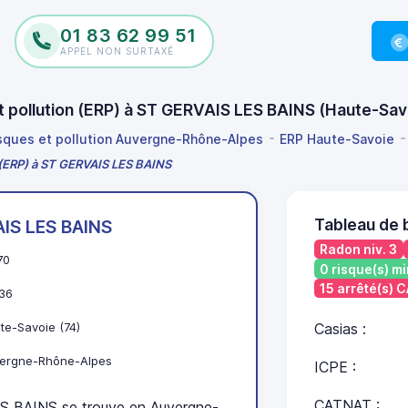
01 83 62 99 51
APPEL NON SURTAXÉ
et pollution (ERP) à ST GERVAIS LES BAINS (Haute-Sa
isques et pollution Auvergne-Rhône-Alpes
ERP Haute-Savoie
n (ERP) à ST GERVAIS LES BAINS
Tableau de 
IS LES BAINS
Radon niv. 3
70
0 risque(s) mi
15 arrêté(s) 
36
te-Savoie (74)
Casias :
ergne-Rhône-Alpes
ICPE :
CATNAT :
 BAINS se trouve en Auvergne-