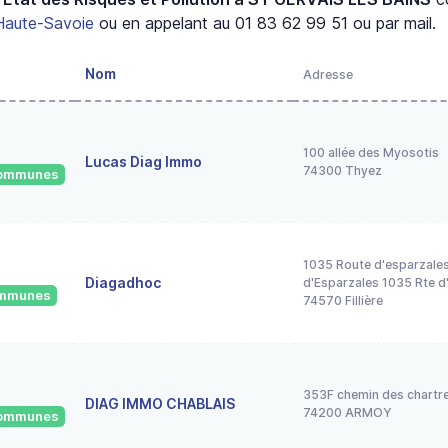
Haute-Savoie
ou en appelant au 01 83 62 99 51 ou par mail.
Nom
Adresse
100 allée des Myosotis
Lucas Diag Immo
74300 Thyez
 communes
1035 Route d'esparzale
Diagadhoc
d'Esparzales 1035 Rte d
communes
74570 Fillière
353F chemin des chartr
DIAG IMMO CHABLAIS
74200 ARMOY
 communes