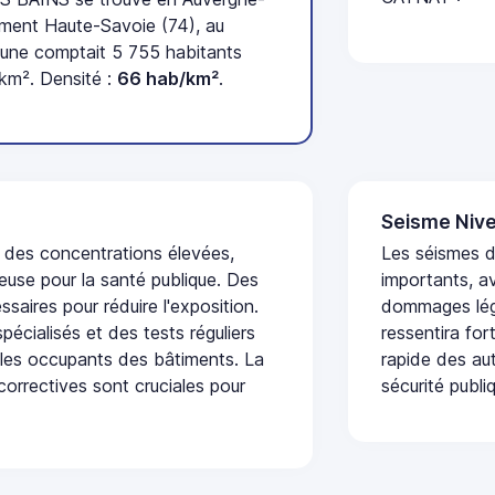
ment Haute-Savoie (74), au
une comptait 5 755 habitants
 km². Densité :
66 hab/km²
.
Seisme Nive
t des concentrations élevées,
Les séismes 
euse pour la santé publique. Des
importants, a
saires pour réduire l'exposition.
dommages lége
écialisés et des tests réguliers
ressentira fo
 les occupants des bâtiments. La
rapide des aut
 correctives sont cruciales pour
sécurité publi