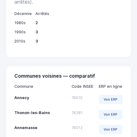
arrêtés).
Décennie
Arrêtés
1980s
2
1990s
3
2010s
3
Communes voisines — comparatif
Commune
Code INSEE
ERP en ligne
Annecy
74010
Voir ERP
Thonon-les-Bains
74281
Voir ERP
Annemasse
74012
Voir ERP