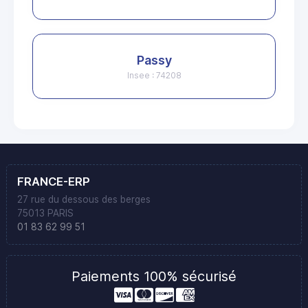
Passy
Insee : 74208
FRANCE-ERP
27 rue du dessous des berges
75013 PARIS
01 83 62 99 51
Paiements 100% sécurisé