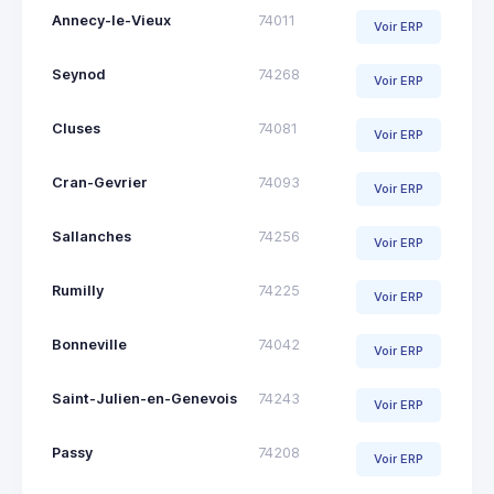
Annecy-le-Vieux
74011
Voir ERP
Seynod
74268
Voir ERP
Cluses
74081
Voir ERP
Cran-Gevrier
74093
Voir ERP
Sallanches
74256
Voir ERP
Rumilly
74225
Voir ERP
Bonneville
74042
Voir ERP
Saint-Julien-en-Genevois
74243
Voir ERP
Passy
74208
Voir ERP