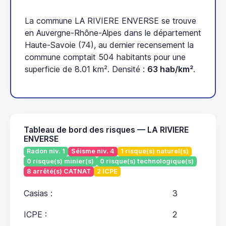
La commune LA RIVIERE ENVERSE se trouve
en Auvergne-Rhône-Alpes dans le département
Haute-Savoie (74), au dernier recensement la
commune comptait 504 habitants pour une
superficie de 8.01 km². Densité :
63 hab/km²
.
Tableau de bord des risques — LA RIVIERE
ENVERSE
Radon niv. 1
Séisme niv. 4
1 risque(s) naturel(s)
0 risque(s) minier(s)
0 risque(s) technologique(s)
8 arrêté(s) CATNAT
2 ICPE
Casias :
3
ICPE :
2