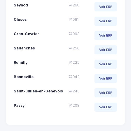
Seynod
74268
Voir ERP
Cluses
74081
Voir ERP
Cran-Gevrier
74093
Voir ERP
Sallanches
74256
Voir ERP
Rumilly
74225
Voir ERP
Bonneville
74042
Voir ERP
Saint-Julien-en-Genevois
74243
Voir ERP
Passy
74208
Voir ERP