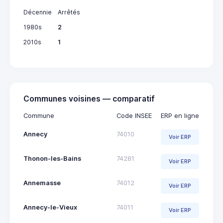
Décennie
Arrêtés
1980s
2
2010s
1
Communes voisines — comparatif
Commune
Code INSEE
ERP en ligne
Annecy
74010
Voir ERP
Thonon-les-Bains
74281
Voir ERP
Annemasse
74012
Voir ERP
Annecy-le-Vieux
74011
Voir ERP