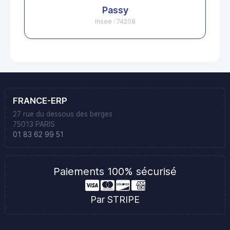
Passy
Insee : 74208
FRANCE-ERP
27 rue du dessous des berges
75013 PARIS
01 83 62 99 51
Paiements 100% sécurisé
Par STRIPE