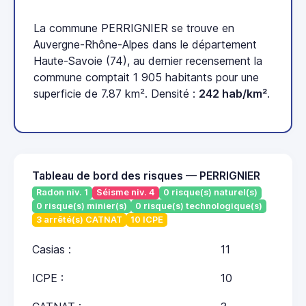
La commune PERRIGNIER se trouve en
Auvergne-Rhône-Alpes dans le département
Haute-Savoie (74), au dernier recensement la
commune comptait 1 905 habitants pour une
superficie de 7.87 km². Densité :
242 hab/km²
.
Tableau de bord des risques — PERRIGNIER
Radon niv. 1
Séisme niv. 4
0 risque(s) naturel(s)
0 risque(s) minier(s)
0 risque(s) technologique(s)
3 arrêté(s) CATNAT
10 ICPE
Casias :
11
ICPE :
10