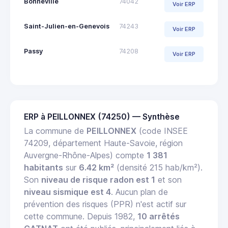
Bonneville
74042
Voir ERP
Saint-Julien-en-Genevois
74243
Voir ERP
Passy
74208
Voir ERP
ERP à PEILLONNEX (74250) — Synthèse
La commune de
PEILLONNEX
(code INSEE
74209, département Haute-Savoie, région
Auvergne-Rhône-Alpes) compte
1 381
habitants
sur
6.42 km²
(densité 215 hab/km²).
Son
niveau de risque radon est 1
et son
niveau sismique est 4
. Aucun plan de
prévention des risques (PPR) n'est actif sur
cette commune. Depuis 1982,
10 arrêtés