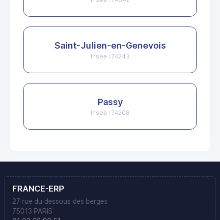
Saint-Julien-en-Genevois
Insee : 74243
Passy
Insee : 74208
FRANCE-ERP
27 rue du dessous des berges
75013 PARIS