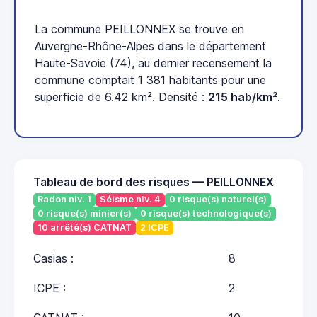
La commune PEILLONNEX se trouve en
Auvergne-Rhône-Alpes dans le département
Haute-Savoie (74), au dernier recensement la
commune comptait 1 381 habitants pour une
superficie de 6.42 km². Densité :
215 hab/km²
.
Tableau de bord des risques — PEILLONNEX
Radon niv. 1
Séisme niv. 4
0 risque(s) naturel(s)
0 risque(s) minier(s)
0 risque(s) technologique(s)
10 arrêté(s) CATNAT
2 ICPE
Casias :
8
ICPE :
2