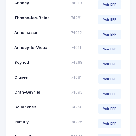
Annecy
74010
Voir ERP
Thonon-les-Bains
74281
Voir ERP
Annemasse
74012
Voir ERP
Annecy-le-Vieux
74011
Voir ERP
Seynod
74268
Voir ERP
Cluses
74081
Voir ERP
Cran-Gevrier
74093
Voir ERP
Sallanches
74256
Voir ERP
Rumilly
74225
Voir ERP