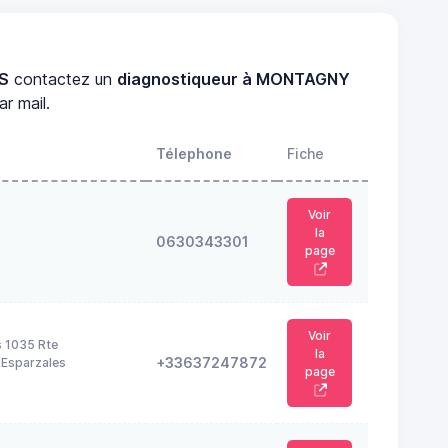
ES
contactez un
diagnostiqueur à MONTAGNY
r mail.
Télephone
Fiche
Voir
la
0630343301
page
Voir
s 1035 Rte
la
+33637247872
'Esparzales
page