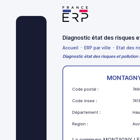
Diagnostic état des risques
Accueil
ERP par ville
Etat des r
Diagnostic état des risques et pollut
MONTAGNY
Code postal :
746
Code insee :
741
Département :
Hau
Region :
Auv
La commune MONTAGNY LES