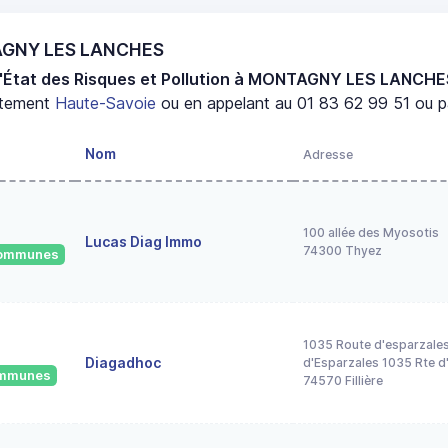
TAGNY LES LANCHES
d'État des Risques et Pollution à MONTAGNY LES LANCH
rtement
Haute-Savoie
ou en appelant au 01 83 62 99 51 ou pa
Nom
Adresse
100 allée des Myosotis
Lucas Diag Immo
74300 Thyez
 communes
1035 Route d'esparzale
Diagadhoc
d'Esparzales 1035 Rte d
communes
74570 Fillière