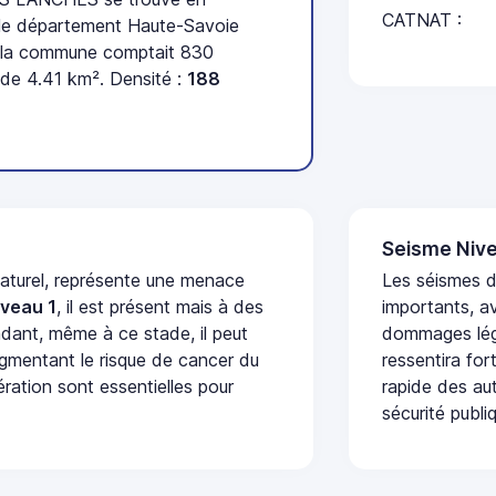
CATNAT :
le département Haute-Savoie
t la commune comptait 830
 de 4.41 km². Densité :
188
Seisme Nive
naturel, représente une menace
Les séismes 
iveau 1
, il est présent mais à des
importants, a
dant, même à ce stade, il peut
dommages lége
augmentant le risque de cancer du
ressentira fo
ération sont essentielles pour
rapide des aut
sécurité publi