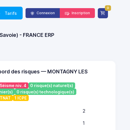
0
Tarifs
Connexion
Inscription
-Savoie) - FRANCE ERP
 bord des risques — MONTAGNY LES
Séisme niv. 4
0 risque(s) naturel(s)
nier(s)
0 risque(s) technologique(s)
ATNAT
1 ICPE
2
1