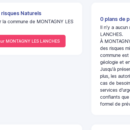
 risques Naturels
0 plans de p
el sur la commune de MONTAGNY LES
Il n'y a aucu
LANCHES.
À MONTAGNY L
our MONTAGNY LES LANCHES
des risques mi
commune est c
géologie et en
Jusqu'à présen
plus, les auto
cas de besoin
services d'ur
confiants que 
formel de prév