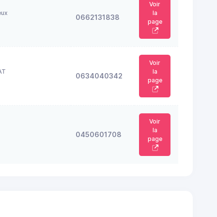
Voir
eux
la
0662131838
page
Voir
AT
la
0634040342
page
Voir
la
0450601708
page