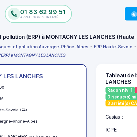
01 83 62 99 51
APPEL NON SURTAXÉ
 et pollution (ERP) à MONTAGNY LES LANCHES (Haute
isques et pollution Auvergne-Rhône-Alpes
ERP Haute-Savoie
ion (ERP) à MONTAGNY LES LANCHES
Tableau de
 LES LANCHES
LANCHES
00
Radon niv. 1
0 risque(s) mi
86
3 arrêté(s) C
te-Savoie (74)
Casias :
ergne-Rhône-Alpes
ICPE :
 LANCHES se trouve en