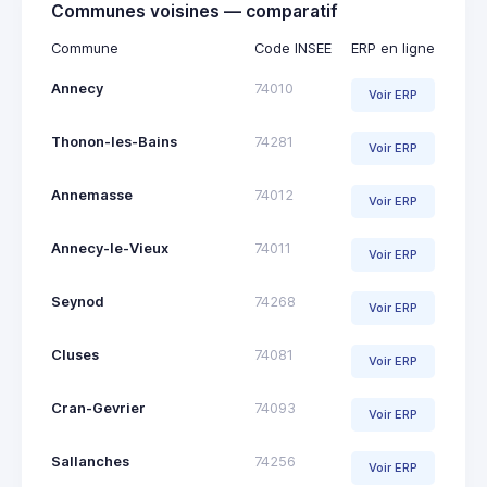
Communes voisines — comparatif
Commune
Code INSEE
ERP en ligne
Annecy
74010
Voir ERP
Thonon-les-Bains
74281
Voir ERP
Annemasse
74012
Voir ERP
Annecy-le-Vieux
74011
Voir ERP
Seynod
74268
Voir ERP
Cluses
74081
Voir ERP
Cran-Gevrier
74093
Voir ERP
Sallanches
74256
Voir ERP