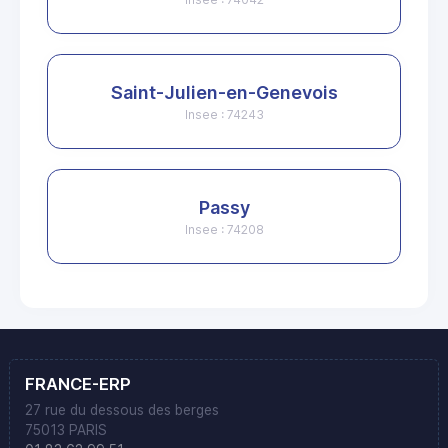
Saint-Julien-en-Genevois
Insee : 74243
Passy
Insee : 74208
FRANCE-ERP
27 rue du dessous des berges
75013 PARIS