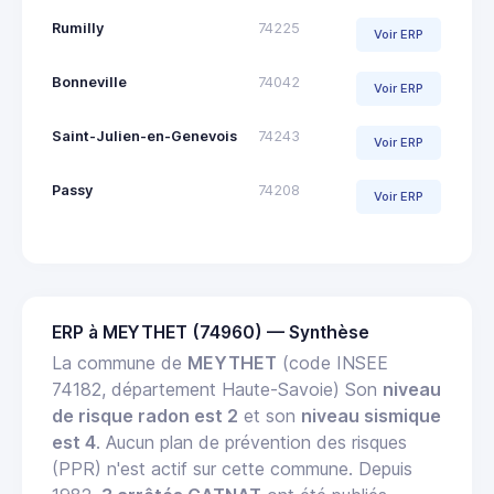
Rumilly
74225
Voir ERP
Bonneville
74042
Voir ERP
Saint-Julien-en-Genevois
74243
Voir ERP
Passy
74208
Voir ERP
ERP à MEYTHET (74960) — Synthèse
La commune de
MEYTHET
(code INSEE
74182, département Haute-Savoie) Son
niveau
de risque radon est 2
et son
niveau sismique
est 4
. Aucun plan de prévention des risques
(PPR) n'est actif sur cette commune. Depuis