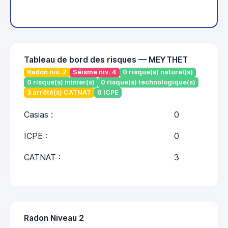
Tableau de bord des risques — MEYTHET
Radon niv. 2
Séisme niv. 4
0 risque(s) naturel(s)
0 risque(s) minier(s)
0 risque(s) technologique(s)
3 arrêté(s) CATNAT
0 ICPE
Casias :
0
ICPE :
0
CATNAT :
3
Radon Niveau 2