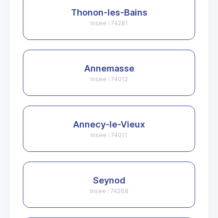
Thonon-les-Bains
Insee : 74281
Annemasse
Insee : 74012
Annecy-le-Vieux
Insee : 74011
Seynod
Insee : 74268