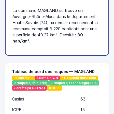
La commune MAGLAND se trouve en
Auvergne-Rhône-Alpes dans le département
Haute-Savoie (74), au dernier recensement la
commune comptait 3 220 habitants pour une
superficie de 40.27 km². Densité :
80
hab/km²
.
Tableau de bord des risques — MAGLAND
Radon niv. 2
Séisme niv. 4
7 risque(s) naturel(s)
0 risque(s) minier(s)
0 risque(s) technologique(s)
7 arrêté(s) CATNAT
15 ICPE
Casias :
63
ICPE :
15