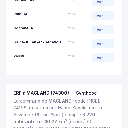
Sallanches
74256
Voir ERP
Rumilly
74225
Voir ERP
Bonneville
74042
Voir ERP
Saint-Julien-en-Genevois
74243
Voir ERP
Passy
74208
Voir ERP
ERP à MAGLAND (74300) — Synthèse
La commune de
MAGLAND
(code INSEE
74159, département Haute-Savoie, région
Auvergne-Rhône-Alpes) compte
3 220
habitants
sur
40.27 km²
(densité 80