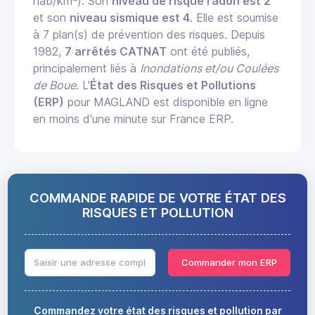
hab/km²). Son
niveau de risque radon est 2
et son
niveau sismique est 4
. Elle est soumise
à 7 plan(s) de prévention des risques. Depuis
1982,
7 arrêtés CATNAT
ont été publiés,
principalement liés à
Inondations et/ou Coulées
de Boue
. L'
État des Risques et Pollutions
(ERP)
pour MAGLAND est disponible en ligne
en moins d'une minute sur France ERP.
COMMANDE RAPIDE DE VOTRE ÉTAT DES
RISQUES ET POLLUTION
Commander mon ERP
Commandez votre état des risques et pollution par