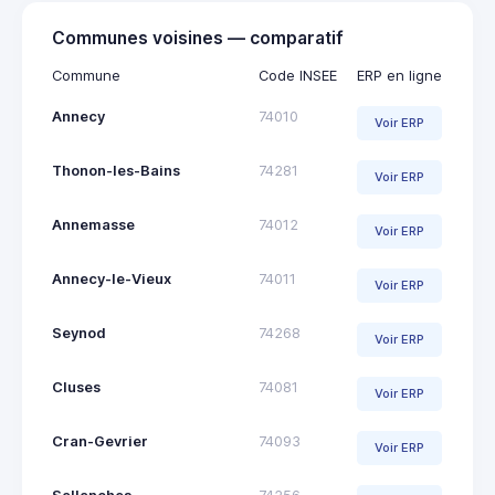
Communes voisines — comparatif
Commune
Code INSEE
ERP en ligne
Annecy
74010
Voir ERP
Thonon-les-Bains
74281
Voir ERP
Annemasse
74012
Voir ERP
Annecy-le-Vieux
74011
Voir ERP
Seynod
74268
Voir ERP
Cluses
74081
Voir ERP
Cran-Gevrier
74093
Voir ERP