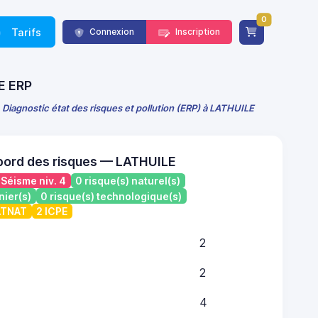
0
Tarifs
Connexion
Inscription
CE ERP
Diagnostic état des risques et pollution (ERP) à LATHUILE
bord des risques — LATHUILE
Séisme niv. 4
0 risque(s) naturel(s)
nier(s)
0 risque(s) technologique(s)
CATNAT
2 ICPE
2
2
4