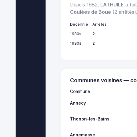
Depuis 1982,
LATHUILE
a fait
Coulées de Boue
(2 arrêtés)
Décennie
Arrêtés
1980s
2
1990s
2
Communes voisines — co
Commune
Annecy
Thonon-les-Bains
Annemasse