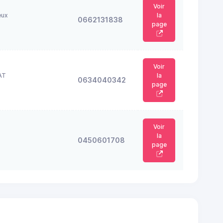
Voir
eux
la
0662131838
page
Voir
AT
la
0634040342
page
Voir
la
0450601708
page