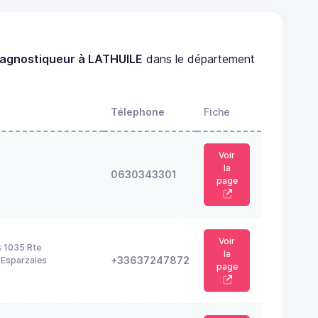
iagnostiqueur à LATHUILE
dans le département
Télephone
Fiche
Voir
la
0630343301
page
Voir
s 1035 Rte
la
+33637247872
'Esparzales
page