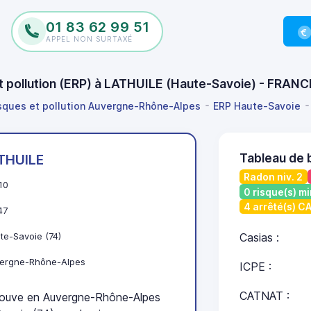
01 83 62 99 51
APPEL NON SURTAXÉ
et pollution (ERP) à LATHUILE (Haute-Savoie) - FRAN
isques et pollution Auvergne-Rhône-Alpes
ERP Haute-Savoie
Tableau de 
THUILE
Radon niv. 2
10
0 risque(s) mi
4 arrêté(s) 
47
te-Savoie (74)
Casias :
ergne-Rhône-Alpes
ICPE :
CATNAT :
ouve en Auvergne-Rhône-Alpes