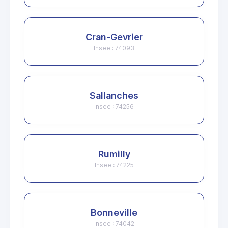
Cran-Gevrier
Insee : 74093
Sallanches
Insee : 74256
Rumilly
Insee : 74225
Bonneville
Insee : 74042