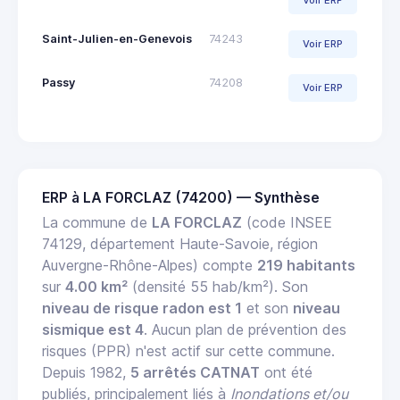
Voir ERP
Saint-Julien-en-Genevois
74243
Voir ERP
Passy
74208
Voir ERP
ERP à LA FORCLAZ (74200) — Synthèse
La commune de
LA FORCLAZ
(code INSEE
74129, département Haute-Savoie, région
Auvergne-Rhône-Alpes) compte
219 habitants
sur
4.00 km²
(densité 55 hab/km²). Son
niveau de risque radon est 1
et son
niveau
sismique est 4
. Aucun plan de prévention des
risques (PPR) n'est actif sur cette commune.
Depuis 1982,
5 arrêtés CATNAT
ont été
publiés, principalement liés à
Inondations et/ou