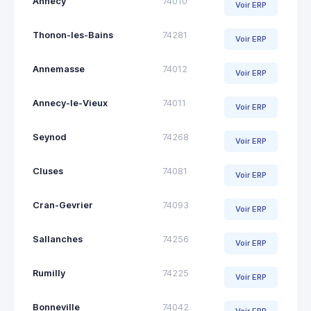
Annecy
74010
Voir ERP
Thonon-les-Bains
74281
Voir ERP
Annemasse
74012
Voir ERP
Annecy-le-Vieux
74011
Voir ERP
Seynod
74268
Voir ERP
Cluses
74081
Voir ERP
Cran-Gevrier
74093
Voir ERP
Sallanches
74256
Voir ERP
Rumilly
74225
Voir ERP
Bonneville
74042