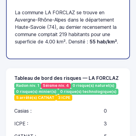
La commune LA FORCLAZ se trouve en
Auvergne-Rhône-Alpes dans le département
Haute-Savoie (74), au dernier recensement la
commune comptait 219 habitants pour une
superficie de 4.00 km². Densité :
55 hab/km²
.
Tableau de bord des risques — LA FORCLAZ
Radon niv. 1
Séisme niv. 4
0 risque(s) naturel(s)
0 risque(s) minier(s)
0 risque(s) technologique(s)
5 arrêté(s) CATNAT
3 ICPE
Casias :
0
ICPE :
3