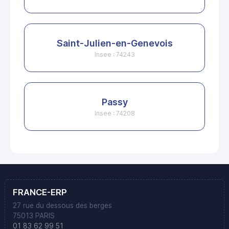
Saint-Julien-en-Genevois
Insee : 74243
Passy
Insee : 74208
FRANCE-ERP
27 rue du dessous des berges
75013 PARIS
01 83 62 99 51