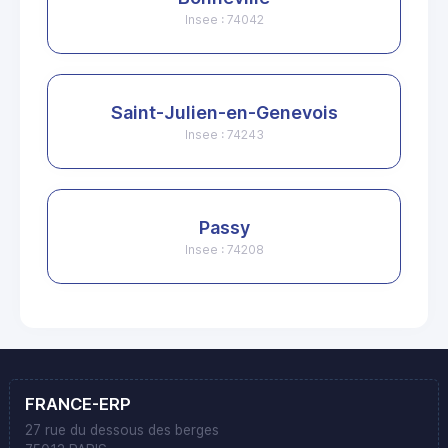
Insee : 74042
Saint-Julien-en-Genevois
Insee : 74243
Passy
Insee : 74208
FRANCE-ERP
27 rue du dessous des berges