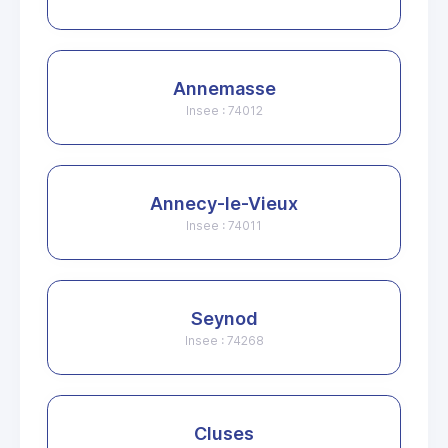
Annemasse
Insee : 74012
Annecy-le-Vieux
Insee : 74011
Seynod
Insee : 74268
Cluses