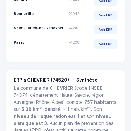
Voir ERP
Bonneville
74042
Voir ERP
Saint-Julien-en-Genevois
74243
Voir ERP
Passy
74208
Voir ERP
ERP à CHEVRIER (74520) — Synthèse
La commune de
CHEVRIER
(code INSEE
74074, département Haute-Savoie, région
Auvergne-Rhône-Alpes) compte
757 habitants
sur
5.38 km²
(densité 141 hab/km²). Son
niveau de risque radon est 1
et son
niveau
sismique est 3
. Aucun plan de prévention des
risques (PPR) n'est actif sur cette commune.