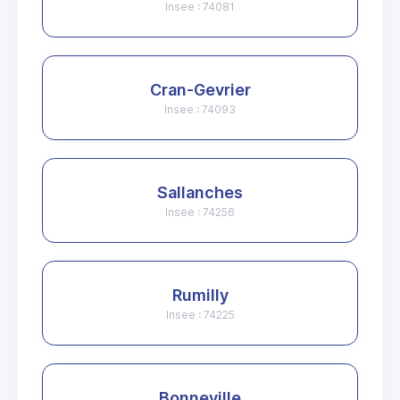
Insee : 74081
Cran-Gevrier
Insee : 74093
Sallanches
Insee : 74256
Rumilly
Insee : 74225
Bonneville