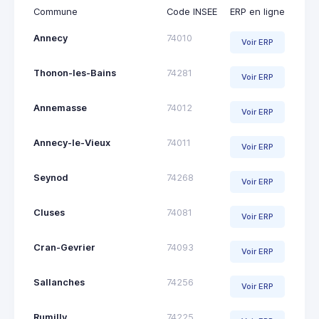
Commune
Code INSEE
ERP en ligne
Annecy
74010
Voir ERP
Thonon-les-Bains
74281
Voir ERP
Annemasse
74012
Voir ERP
Annecy-le-Vieux
74011
Voir ERP
Seynod
74268
Voir ERP
Cluses
74081
Voir ERP
Cran-Gevrier
74093
Voir ERP
Sallanches
74256
Voir ERP
Rumilly
74225