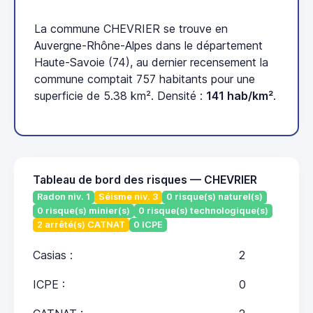
La commune CHEVRIER se trouve en
Auvergne-Rhône-Alpes dans le département
Haute-Savoie (74), au dernier recensement la
commune comptait 757 habitants pour une
superficie de 5.38 km². Densité :
141 hab/km²
.
Tableau de bord des risques — CHEVRIER
Radon niv. 1
Séisme niv. 3
0 risque(s) naturel(s)
0 risque(s) minier(s)
0 risque(s) technologique(s)
2 arrêté(s) CATNAT
0 ICPE
Casias :
2
ICPE :
0