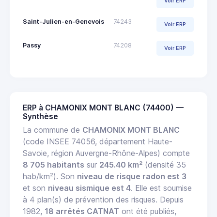
Voir ERP
Saint-Julien-en-Genevois
74243
Voir ERP
Passy
74208
Voir ERP
ERP à CHAMONIX MONT BLANC (74400) —
Synthèse
La commune de
CHAMONIX MONT BLANC
(code INSEE 74056, département Haute-
Savoie, région Auvergne-Rhône-Alpes) compte
8 705 habitants
sur
245.40 km²
(densité 35
hab/km²). Son
niveau de risque radon est 3
et son
niveau sismique est 4
. Elle est soumise
à 4 plan(s) de prévention des risques. Depuis
1982,
18 arrêtés CATNAT
ont été publiés,