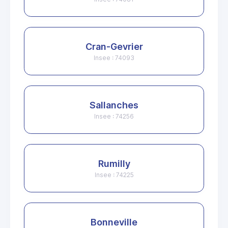
Cran-Gevrier
Insee : 74093
Sallanches
Insee : 74256
Rumilly
Insee : 74225
Bonneville