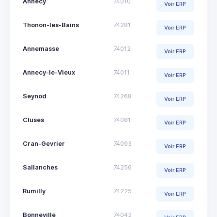
Annecy
74010
Voir ERP
Thonon-les-Bains
74281
Voir ERP
Annemasse
74012
Voir ERP
Annecy-le-Vieux
74011
Voir ERP
Seynod
74268
Voir ERP
Cluses
74081
Voir ERP
Cran-Gevrier
74093
Voir ERP
Sallanches
74256
Voir ERP
Rumilly
74225
Voir ERP
Bonneville
74042