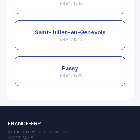
Insee : 74042
Saint-Julien-en-Genevois
Insee : 74243
Passy
Insee : 74208
FRANCE-ERP
27 rue du dessous des berges
75013 PARIS