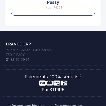
Passy
Insee : 74208
FRANCE-ERP
27 rue du dessous des berges
75013 PARIS
01 83 62 99 51
Paiements 100% sécurisé
Par STRIPE
Informations légales
Documentation