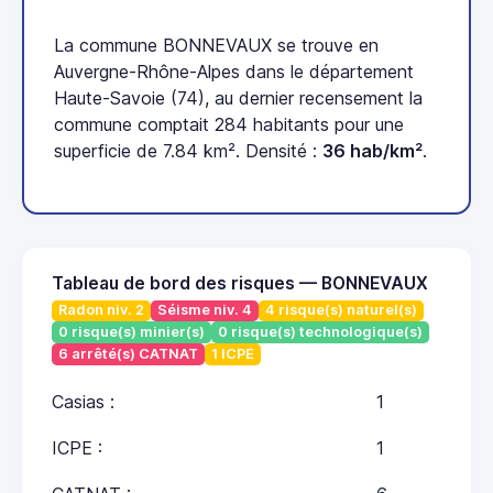
La commune BONNEVAUX se trouve en
Auvergne-Rhône-Alpes dans le département
Haute-Savoie (74), au dernier recensement la
commune comptait 284 habitants pour une
superficie de 7.84 km². Densité :
36 hab/km²
.
Tableau de bord des risques — BONNEVAUX
Radon niv. 2
Séisme niv. 4
4 risque(s) naturel(s)
0 risque(s) minier(s)
0 risque(s) technologique(s)
6 arrêté(s) CATNAT
1 ICPE
Casias :
1
ICPE :
1