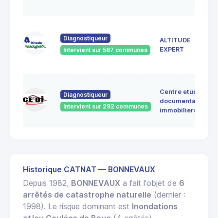
Diagnostiqueur
ALTITUDE
EXPERT
Intervient sur 587 communes
Centre etudes
Diagnostiqueur
documentation
Intervient sur 292 communes
immobiliers
Historique CATNAT — BONNEVAUX
Depuis 1982,
BONNEVAUX
a fait l'objet de
6
arrêtés de catastrophe naturelle
(dernier :
1998). Le risque dominant est
Inondations
et/ou Coulées de Boue
(4 arrêtés).