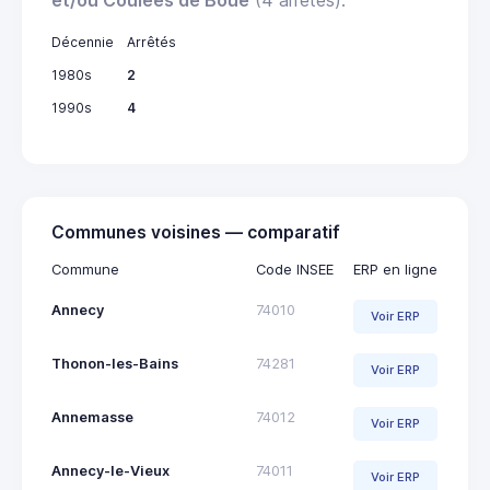
Décennie
Arrêtés
1980s
2
1990s
4
Communes voisines — comparatif
Commune
Code INSEE
ERP en ligne
Annecy
74010
Voir ERP
Thonon-les-Bains
74281
Voir ERP
Annemasse
74012
Voir ERP
Annecy-le-Vieux
74011
Voir ERP