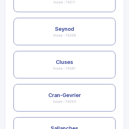
Insee : 74011
Seynod
Insee : 74268
Cluses
Insee : 74081
Cran-Gevrier
Insee : 74093
Sallanches