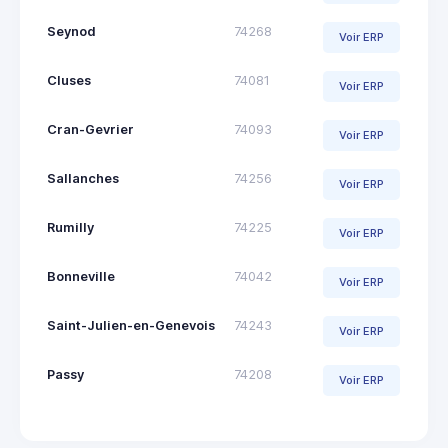
Seynod
74268
Voir ERP
Cluses
74081
Voir ERP
Cran-Gevrier
74093
Voir ERP
Sallanches
74256
Voir ERP
Rumilly
74225
Voir ERP
Bonneville
74042
Voir ERP
Saint-Julien-en-Genevois
74243
Voir ERP
Passy
74208
Voir ERP