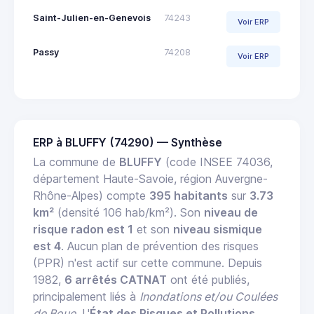
Saint-Julien-en-Genevois
74243
Voir ERP
Passy
74208
Voir ERP
ERP à BLUFFY (74290) — Synthèse
La commune de
BLUFFY
(code INSEE 74036,
département Haute-Savoie, région Auvergne-
Rhône-Alpes) compte
395 habitants
sur
3.73
km²
(densité 106 hab/km²). Son
niveau de
risque radon est 1
et son
niveau sismique
est 4
. Aucun plan de prévention des risques
(PPR) n'est actif sur cette commune. Depuis
1982,
6 arrêtés CATNAT
ont été publiés,
principalement liés à
Inondations et/ou Coulées
de Boue
. L'
État des Risques et Pollutions