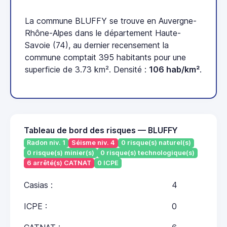
La commune BLUFFY se trouve en Auvergne-
Rhône-Alpes dans le département Haute-
Savoie (74), au dernier recensement la
commune comptait 395 habitants pour une
superficie de 3.73 km². Densité :
106 hab/km²
.
Tableau de bord des risques — BLUFFY
Radon niv. 1
Séisme niv. 4
0 risque(s) naturel(s)
0 risque(s) minier(s)
0 risque(s) technologique(s)
6 arrêté(s) CATNAT
0 ICPE
Casias :
4
ICPE :
0