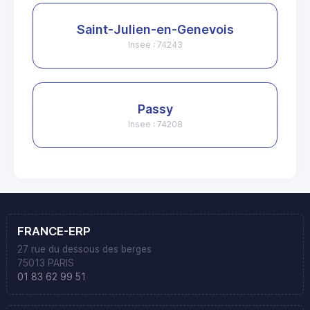
Saint-Julien-en-Genevois
Insee : 74243
Passy
Insee : 74208
FRANCE-ERP
27 rue du dessous des berges
75013 PARIS
01 83 62 99 51