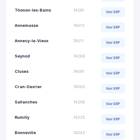
Thonon-les-Bains
74281
Voir ERP
Annemasse
74012
Voir ERP
Annecy-le-Vieux
74011
Voir ERP
Seynod
74268
Voir ERP
Cluses
74081
Voir ERP
Cran-Gevrier
74093
Voir ERP
Sallanches
74256
Voir ERP
Rumilly
74225
Voir ERP
Bonneville
74042
Voir ERP