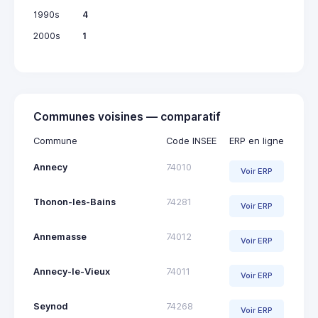
1990s
4
2000s
1
Communes voisines — comparatif
Commune
Code INSEE
ERP en ligne
Annecy
74010
Voir ERP
Thonon-les-Bains
74281
Voir ERP
Annemasse
74012
Voir ERP
Annecy-le-Vieux
74011
Voir ERP
Seynod
74268
Voir ERP