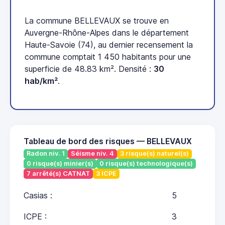
La commune BELLEVAUX se trouve en
Auvergne-Rhône-Alpes dans le département
Haute-Savoie (74), au dernier recensement la
commune comptait 1 450 habitants pour une
superficie de 48.83 km². Densité :
30
hab/km²
.
Tableau de bord des risques — BELLEVAUX
Radon niv. 1
Séisme niv. 4
3 risque(s) naturel(s)
0 risque(s) minier(s)
0 risque(s) technologique(s)
7 arrêté(s) CATNAT
3 ICPE
Casias :
5
ICPE :
3