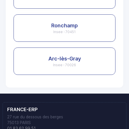
Ronchamp
Insee : 70451
Arc-lès-Gray
Insee : 70026
FRANCE-ERP
27 rue du dessous des berges
75013 PARIS
01 83 62 99 51