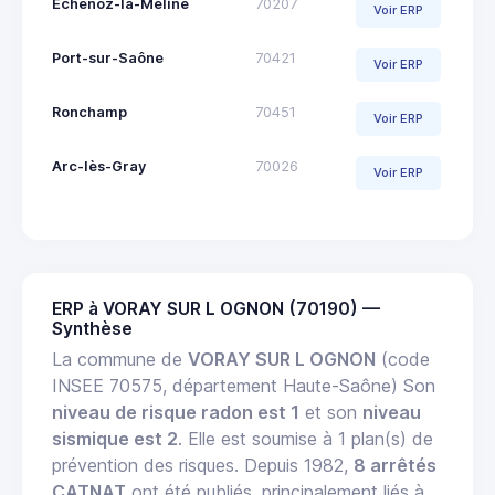
Échenoz-la-Méline
70207
Voir ERP
Port-sur-Saône
70421
Voir ERP
Ronchamp
70451
Voir ERP
Arc-lès-Gray
70026
Voir ERP
ERP à VORAY SUR L OGNON (70190) —
Synthèse
La commune de
VORAY SUR L OGNON
(code
INSEE 70575, département Haute-Saône) Son
niveau de risque radon est 1
et son
niveau
sismique est 2
. Elle est soumise à 1 plan(s) de
prévention des risques. Depuis 1982,
8 arrêtés
CATNAT
ont été publiés, principalement liés à