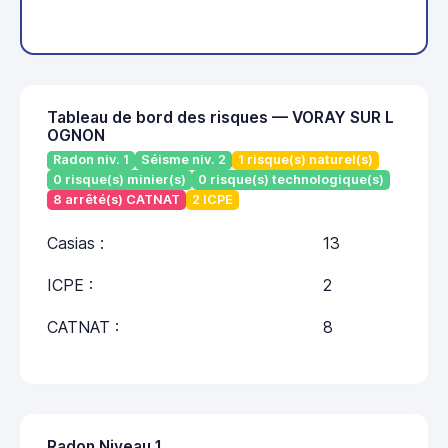
Tableau de bord des risques — VORAY SUR L
OGNON
Radon niv. 1
Séisme niv. 2
1 risque(s) naturel(s)
0 risque(s) minier(s)
0 risque(s) technologique(s)
8 arrêté(s) CATNAT
2 ICPE
Casias :
13
ICPE :
2
CATNAT :
8
Radon Niveau 1