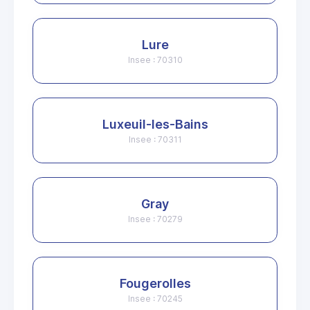
Lure
Insee : 70310
Luxeuil-les-Bains
Insee : 70311
Gray
Insee : 70279
Fougerolles
Insee : 70245