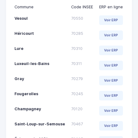
Commune
Code INSEE
ERP en ligne
Vesoul
70550
Voir ERP
Héricourt
70285
Voir ERP
Lure
70310
Voir ERP
Luxeuil-les-Bains
70311
Voir ERP
Gray
70279
Voir ERP
Fougerolles
70245
Voir ERP
Champagney
70120
Voir ERP
Saint-Loup-sur-Semouse
70467
Voir ERP