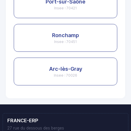
Port-sur-Saône
Insee : 70421
Ronchamp
Insee : 70451
Arc-lès-Gray
Insee : 70026
FRANCE-ERP
27 rue du dessous des berges