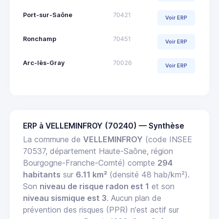
Port-sur-Saône
70421
Voir ERP
Ronchamp
70451
Voir ERP
Arc-lès-Gray
70026
Voir ERP
ERP à VELLEMINFROY (70240) — Synthèse
La commune de
VELLEMINFROY
(code INSEE
70537, département Haute-Saône, région
Bourgogne-Franche-Comté) compte
294
habitants
sur
6.11 km²
(densité 48 hab/km²).
Son
niveau de risque radon est 1
et son
niveau sismique est 3
. Aucun plan de
prévention des risques (PPR) n'est actif sur