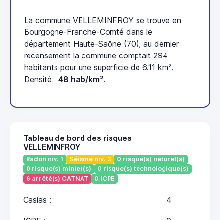
La commune VELLEMINFROY se trouve en
Bourgogne-Franche-Comté dans le
département Haute-Saône (70), au dernier
recensement la commune comptait 294
habitants pour une superficie de 6.11 km².
Densité :
48 hab/km²
.
Tableau de bord des risques —
VELLEMINFROY
Radon niv. 1
Séisme niv. 3
0 risque(s) naturel(s)
0 risque(s) minier(s)
0 risque(s) technologique(s)
6 arrêté(s) CATNAT
0 ICPE
Casias :
4