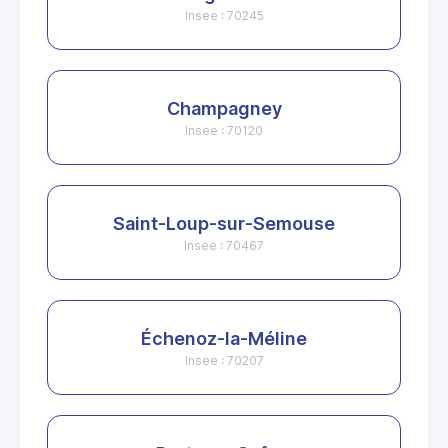
Insee : 70245
Champagney
Insee : 70120
Saint-Loup-sur-Semouse
Insee : 70467
Échenoz-la-Méline
Insee : 70207