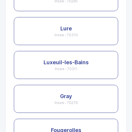
Insee : 70285
Lure
Insee : 70310
Luxeuil-les-Bains
Insee : 70311
Gray
Insee : 70279
Fougerolles