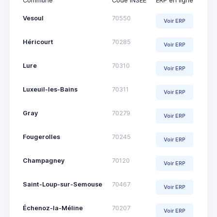
Commune
Code INSEE
ERP en ligne
Vesoul
70550
Voir ERP
Héricourt
70285
Voir ERP
Lure
70310
Voir ERP
Luxeuil-les-Bains
70311
Voir ERP
Gray
70279
Voir ERP
Fougerolles
70245
Voir ERP
Champagney
70120
Voir ERP
Saint-Loup-sur-Semouse
70467
Voir ERP
Échenoz-la-Méline
70207
Voir ERP