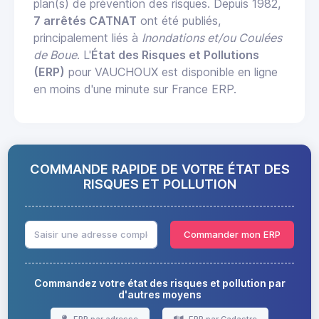
plan(s) de prévention des risques. Depuis 1982,
7 arrêtés CATNAT
ont été publiés,
principalement liés à
Inondations et/ou Coulées
de Boue
. L'
État des Risques et Pollutions
(ERP)
pour VAUCHOUX est disponible en ligne
en moins d'une minute sur France ERP.
COMMANDE RAPIDE DE VOTRE ÉTAT DES
RISQUES ET POLLUTION
Commander mon ERP
Commandez votre état des risques et pollution par
d'autres moyens
ERP par adresse
ERP par Cadastre