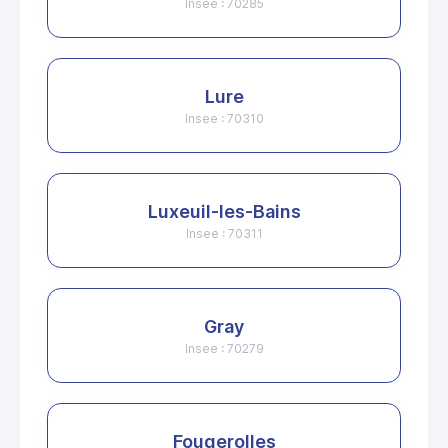
Insee : 70285
Lure
Insee : 70310
Luxeuil-les-Bains
Insee : 70311
Gray
Insee : 70279
Fougerolles