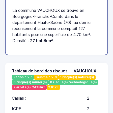
La commune VAUCHOUX se trouve en
Bourgogne-Franche-Comté dans le
département Haute-Saône (70), au dernier
recensement la commune comptait 127
habitants pour une superficie de 4.70 km².
Densité :
27 hab/km²
.
Tableau de bord des risques — VAUCHOUX
Radon niv. 1
Séisme niv. 3
1 risque(s) naturel(s)
0 risque(s) minier(s)
0 risque(s) technologique(s)
7 arrêté(s) CATNAT
2 ICPE
Casias :
2
ICPE :
2