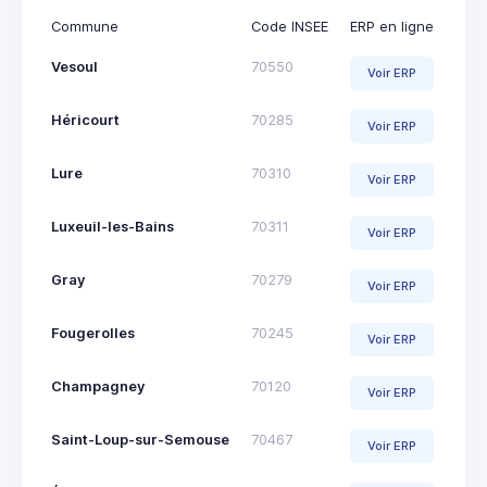
Commune
Code INSEE
ERP en ligne
Vesoul
70550
Voir ERP
Héricourt
70285
Voir ERP
Lure
70310
Voir ERP
Luxeuil-les-Bains
70311
Voir ERP
Gray
70279
Voir ERP
Fougerolles
70245
Voir ERP
Champagney
70120
Voir ERP
Saint-Loup-sur-Semouse
70467
Voir ERP