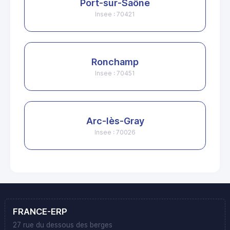
Port-sur-Saône
Insee : 70421
Ronchamp
Insee : 70451
Arc-lès-Gray
Insee : 70026
FRANCE-ERP
27 rue du dessous des berges