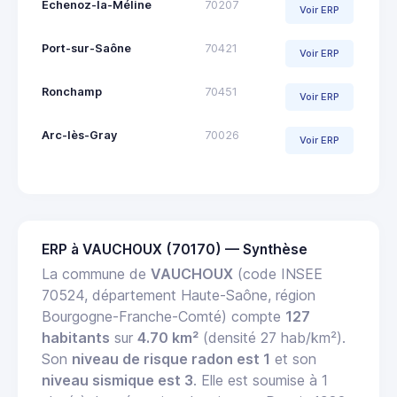
Échenoz-la-Méline
70207
Voir ERP
Port-sur-Saône
70421
Voir ERP
Ronchamp
70451
Voir ERP
Arc-lès-Gray
70026
Voir ERP
ERP à VAUCHOUX (70170) — Synthèse
La commune de
VAUCHOUX
(code INSEE
70524, département Haute-Saône, région
Bourgogne-Franche-Comté) compte
127
habitants
sur
4.70 km²
(densité 27 hab/km²).
Son
niveau de risque radon est 1
et son
niveau sismique est 3
. Elle est soumise à 1