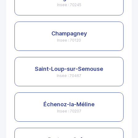
Insee : 70245
Champagney
Insee : 70120
Saint-Loup-sur-Semouse
Insee : 70467
Échenoz-la-Méline
Insee : 70207