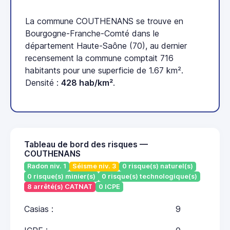
La commune COUTHENANS se trouve en
Bourgogne-Franche-Comté dans le
département Haute-Saône (70), au dernier
recensement la commune comptait 716
habitants pour une superficie de 1.67 km².
Densité :
428 hab/km²
.
Tableau de bord des risques —
COUTHENANS
Radon niv. 1
Séisme niv. 3
0 risque(s) naturel(s)
0 risque(s) minier(s)
0 risque(s) technologique(s)
8 arrêté(s) CATNAT
0 ICPE
Casias :
9