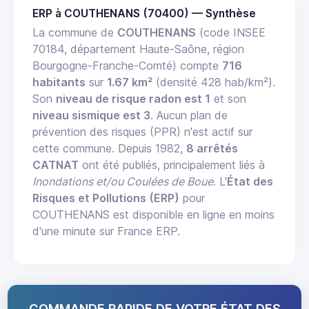
ERP à COUTHENANS (70400) — Synthèse
La commune de
COUTHENANS
(code INSEE
70184, département Haute-Saône, région
Bourgogne-Franche-Comté) compte
716
habitants
sur
1.67 km²
(densité 428 hab/km²).
Son
niveau de risque radon est 1
et son
niveau sismique est 3
. Aucun plan de
prévention des risques (PPR) n'est actif sur
cette commune. Depuis 1982,
8 arrêtés
CATNAT
ont été publiés, principalement liés à
Inondations et/ou Coulées de Boue
. L'
État des
Risques et Pollutions (ERP)
pour
COUTHENANS est disponible en ligne en moins
d'une minute sur France ERP.
COMMANDE RAPIDE DE VOTRE ÉTAT DES