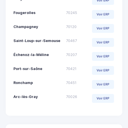
Voir ERP
Fougerolles
70245
Voir ERP
Champagney
70120
Voir ERP
Saint-Loup-sur-Semouse
70467
Voir ERP
Échenoz-la-Méline
70207
Voir ERP
Port-sur-Saône
70421
Voir ERP
Ronchamp
70451
Voir ERP
Arc-lès-Gray
70026
Voir ERP