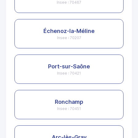
Insee : 70467
Échenoz-la-Méline
Insee : 70207
Port-sur-Saône
Insee : 70421
Ronchamp
Insee : 70451
Arc-lès-Gray