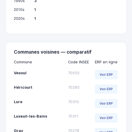
1990s
3
2010s
1
2020s
1
Communes voisines — comparatif
Commune
Code INSEE
ERP en ligne
Vesoul
70550
Voir ERP
Héricourt
70285
Voir ERP
Lure
70310
Voir ERP
Luxeuil-les-Bains
70311
Voir ERP
Gray
70279