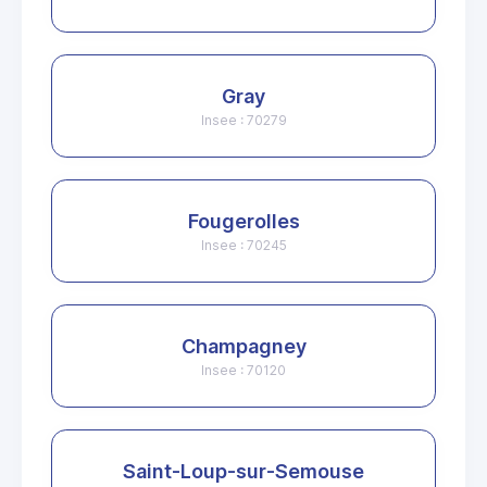
Gray
Insee : 70279
Fougerolles
Insee : 70245
Champagney
Insee : 70120
Saint-Loup-sur-Semouse