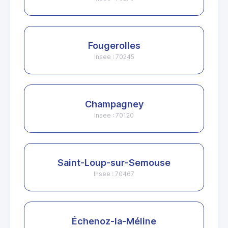
Fougerolles
Insee : 70245
Champagney
Insee : 70120
Saint-Loup-sur-Semouse
Insee : 70467
Échenoz-la-Méline