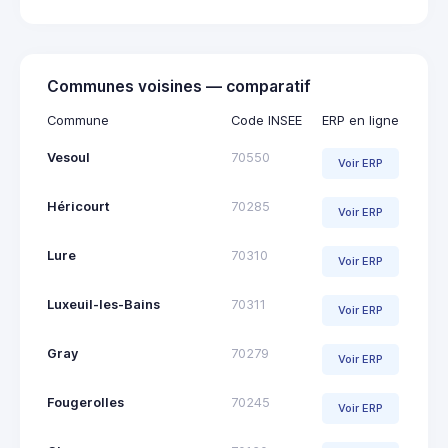
Communes voisines — comparatif
Commune
Code INSEE
ERP en ligne
Vesoul
70550
Voir ERP
Héricourt
70285
Voir ERP
Lure
70310
Voir ERP
Luxeuil-les-Bains
70311
Voir ERP
Gray
70279
Voir ERP
Fougerolles
70245
Voir ERP