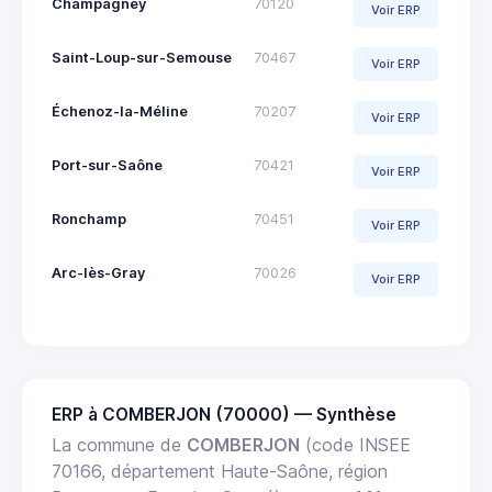
Champagney
70120
Voir ERP
Saint-Loup-sur-Semouse
70467
Voir ERP
Échenoz-la-Méline
70207
Voir ERP
Port-sur-Saône
70421
Voir ERP
Ronchamp
70451
Voir ERP
Arc-lès-Gray
70026
Voir ERP
ERP à COMBERJON (70000) — Synthèse
La commune de
COMBERJON
(code INSEE
70166, département Haute-Saône, région