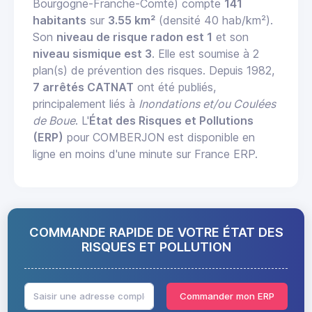
Bourgogne-Franche-Comté) compte
141
habitants
sur
3.55 km²
(densité 40 hab/km²).
Son
niveau de risque radon est 1
et son
niveau sismique est 3
. Elle est soumise à 2
plan(s) de prévention des risques. Depuis 1982,
7 arrêtés CATNAT
ont été publiés,
principalement liés à
Inondations et/ou Coulées
de Boue
. L'
État des Risques et Pollutions
(ERP)
pour COMBERJON est disponible en
ligne en moins d'une minute sur France ERP.
COMMANDE RAPIDE DE VOTRE ÉTAT DES
RISQUES ET POLLUTION
Commander mon ERP