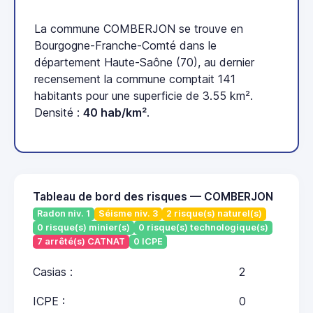
La commune COMBERJON se trouve en
Bourgogne-Franche-Comté dans le
département Haute-Saône (70), au dernier
recensement la commune comptait 141
habitants pour une superficie de 3.55 km².
Densité :
40 hab/km²
.
Tableau de bord des risques — COMBERJON
Radon niv. 1
Séisme niv. 3
2 risque(s) naturel(s)
0 risque(s) minier(s)
0 risque(s) technologique(s)
7 arrêté(s) CATNAT
0 ICPE
Casias :
2
ICPE :
0