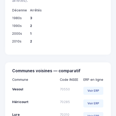
arrêtés).
Décennie
Arrêtés
1980s
3
1990s
2
2000s
1
2010s
2
Communes voisines — comparatif
Commune
Code INSEE
ERP en ligne
Vesoul
70550
Voir ERP
Héricourt
70285
Voir ERP
Lure
70310