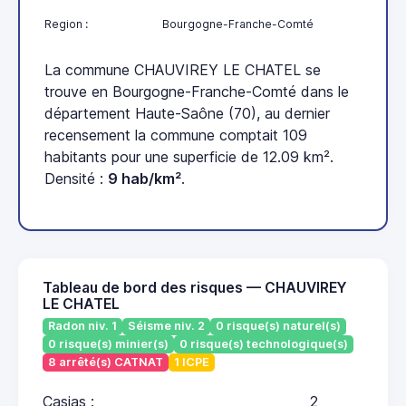
Region :
Bourgogne-Franche-Comté
La commune CHAUVIREY LE CHATEL se
trouve en Bourgogne-Franche-Comté dans le
département Haute-Saône (70), au dernier
recensement la commune comptait 109
habitants pour une superficie de 12.09 km².
Densité :
9 hab/km²
.
Tableau de bord des risques — CHAUVIREY
LE CHATEL
Radon niv. 1
Séisme niv. 2
0 risque(s) naturel(s)
0 risque(s) minier(s)
0 risque(s) technologique(s)
8 arrêté(s) CATNAT
1 ICPE
Casias :
2