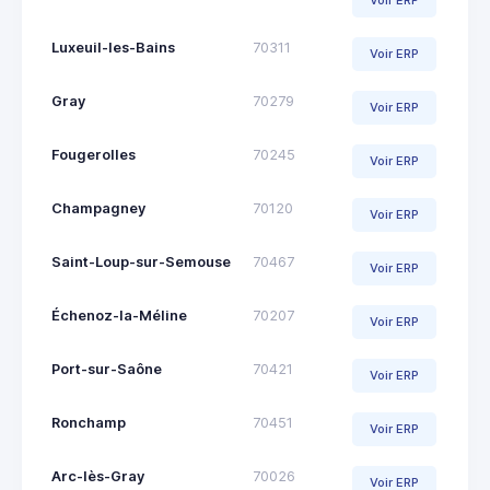
Voir ERP
Luxeuil-les-Bains
70311
Voir ERP
Gray
70279
Voir ERP
Fougerolles
70245
Voir ERP
Champagney
70120
Voir ERP
Saint-Loup-sur-Semouse
70467
Voir ERP
Échenoz-la-Méline
70207
Voir ERP
Port-sur-Saône
70421
Voir ERP
Ronchamp
70451
Voir ERP
Arc-lès-Gray
70026
Voir ERP