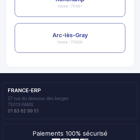
Insee : 70451
Arc-lès-Gray
Insee : 70026
FRANCE-ERP
27 rue du dessous des berges
75013 PARIS
01 83 62 99 51
Paiements 100% sécurisé