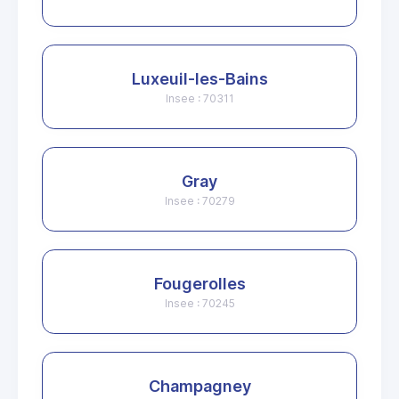
Luxeuil-les-Bains
Insee : 70311
Gray
Insee : 70279
Fougerolles
Insee : 70245
Champagney