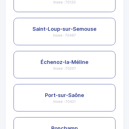
Insee : 70120
Saint-Loup-sur-Semouse
Insee : 70467
Échenoz-la-Méline
Insee : 70207
Port-sur-Saône
Insee : 70421
Ronchamp