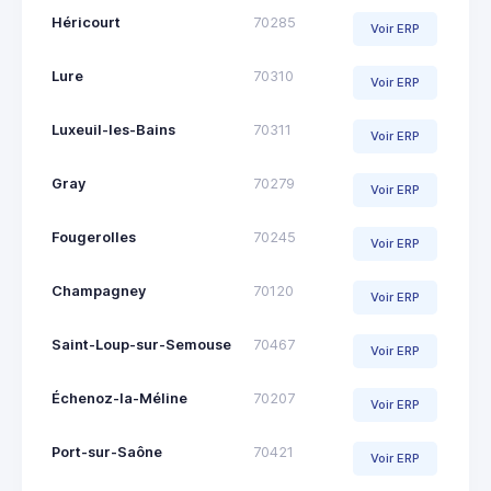
Héricourt
70285
Voir ERP
Lure
70310
Voir ERP
Luxeuil-les-Bains
70311
Voir ERP
Gray
70279
Voir ERP
Fougerolles
70245
Voir ERP
Champagney
70120
Voir ERP
Saint-Loup-sur-Semouse
70467
Voir ERP
Échenoz-la-Méline
70207
Voir ERP
Port-sur-Saône
70421
Voir ERP