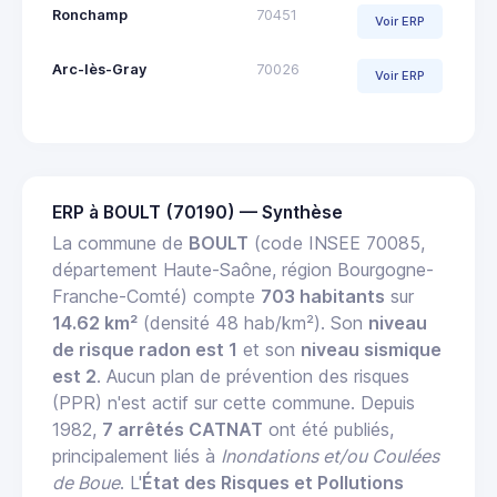
Ronchamp
70451
Voir ERP
Arc-lès-Gray
70026
Voir ERP
ERP à BOULT (70190) — Synthèse
La commune de
BOULT
(code INSEE 70085,
département Haute-Saône, région Bourgogne-
Franche-Comté) compte
703 habitants
sur
14.62 km²
(densité 48 hab/km²). Son
niveau
de risque radon est 1
et son
niveau sismique
est 2
. Aucun plan de prévention des risques
(PPR) n'est actif sur cette commune. Depuis
1982,
7 arrêtés CATNAT
ont été publiés,
principalement liés à
Inondations et/ou Coulées
de Boue
. L'
État des Risques et Pollutions