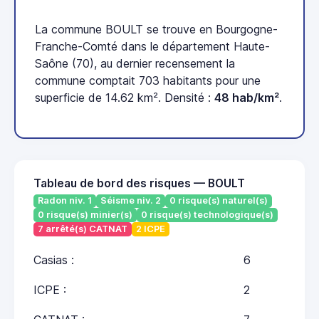
La commune BOULT se trouve en Bourgogne-
Franche-Comté dans le département Haute-
Saône (70), au dernier recensement la
commune comptait 703 habitants pour une
superficie de 14.62 km². Densité :
48 hab/km²
.
Tableau de bord des risques — BOULT
Radon niv. 1
Séisme niv. 2
0 risque(s) naturel(s)
0 risque(s) minier(s)
0 risque(s) technologique(s)
7 arrêté(s) CATNAT
2 ICPE
Casias :
6
ICPE :
2