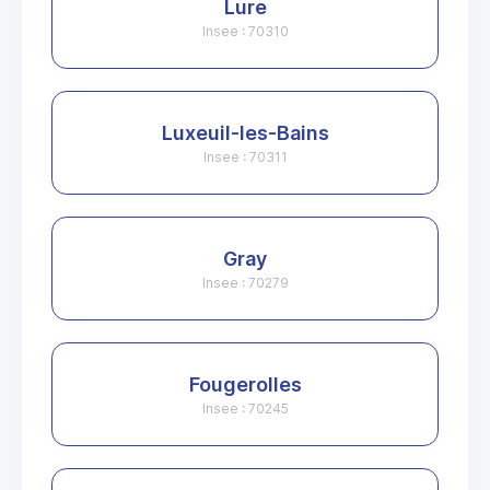
Lure
Insee : 70310
Luxeuil-les-Bains
Insee : 70311
Gray
Insee : 70279
Fougerolles
Insee : 70245