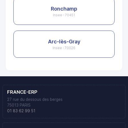
Ronchamp
Insee : 70451
Arc-lès-Gray
Insee : 70026
FRANCE-ERP
27 rue du dessous des berges
75013 PARIS
01 83 62 99 51