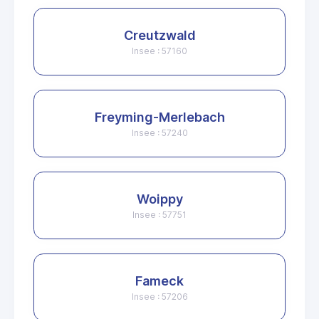
Creutzwald
Insee : 57160
Freyming-Merlebach
Insee : 57240
Woippy
Insee : 57751
Fameck
Insee : 57206