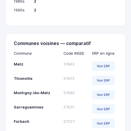
1980s
2
1990s
2
Communes voisines — comparatif
Commune
Code INSEE
ERP en ligne
Metz
57463
Voir ERP
Thionville
57672
Voir ERP
Montigny-lès-Metz
57480
Voir ERP
Sarreguemines
57631
Voir ERP
Forbach
57227
Voir ERP