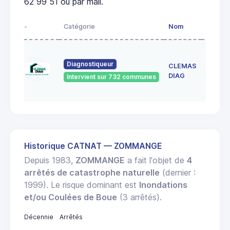
62 99 51 ou par mail.
-
Catégorie
Nom
Adress
150 RU
DE
Diagnostiqueur
CLEMAS
FRESC
DIAG
Intervient sur 732 communes
57155
MARLY
Historique CATNAT — ZOMMANGE
Depuis 1983,
ZOMMANGE
a fait l'objet de
4
arrêtés de catastrophe naturelle
(dernier :
1999). Le risque dominant est
Inondations
et/ou Coulées de Boue
(3 arrêtés).
Décennie
Arrêtés