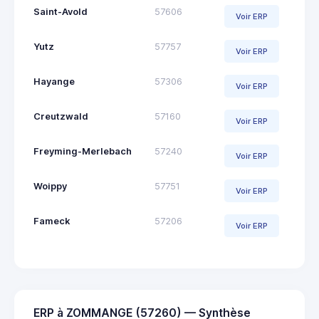
Saint-Avold
57606
Voir ERP
Yutz
57757
Voir ERP
Hayange
57306
Voir ERP
Creutzwald
57160
Voir ERP
Freyming-Merlebach
57240
Voir ERP
Woippy
57751
Voir ERP
Fameck
57206
Voir ERP
ERP à ZOMMANGE (57260) — Synthèse