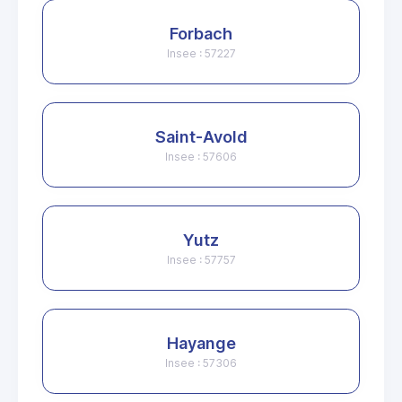
Forbach
Insee : 57227
Saint-Avold
Insee : 57606
Yutz
Insee : 57757
Hayange
Insee : 57306