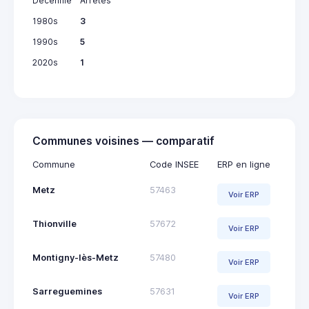
Décennie
Arrêtés
1980s
3
1990s
5
2020s
1
Communes voisines — comparatif
Commune
Code INSEE
ERP en ligne
Metz
57463
Voir ERP
Thionville
57672
Voir ERP
Montigny-lès-Metz
57480
Voir ERP
Sarreguemines
57631
Voir ERP