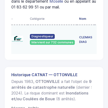
dans le département
Moselle
ou en appelant au
01 83 62 99 51 ou par mail.
-
Catégorie
Nom
Adress
150 RU
DE
Diagnostiqueur
CLEMAS
FRESC
DIAG
Intervient sur 732 communes
57155
MARLY
Historique CATNAT — OTTONVILLE
Depuis 1983,
OTTONVILLE
a fait l'objet de
9
arrêtés de catastrophe naturelle
(dernier :
2024). Le risque dominant est
Inondations
et/ou Coulées de Boue
(8 arrêtés).