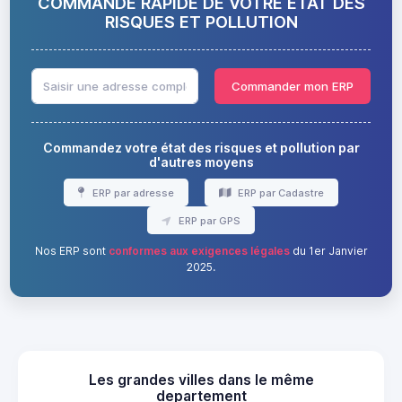
COMMANDE RAPIDE DE VOTRE ÉTAT DES
RISQUES ET POLLUTION
Commander mon ERP
Commandez votre état des risques et pollution par
d'autres moyens
ERP par adresse
ERP par Cadastre
ERP par GPS
Nos ERP sont
conformes aux exigences légales
du 1er Janvier
2025.
Les grandes villes dans le même
departement