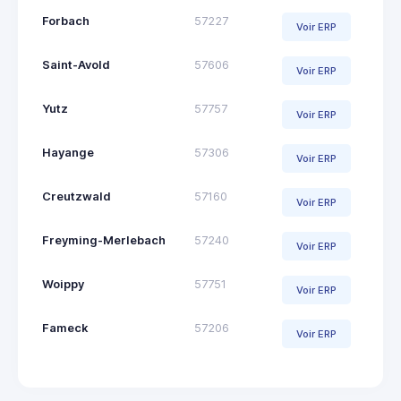
Forbach
57227
Voir ERP
Saint-Avold
57606
Voir ERP
Yutz
57757
Voir ERP
Hayange
57306
Voir ERP
Creutzwald
57160
Voir ERP
Freyming-Merlebach
57240
Voir ERP
Woippy
57751
Voir ERP
Fameck
57206
Voir ERP