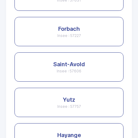
Insee : 57631
Forbach
Insee : 57227
Saint-Avold
Insee : 57606
Yutz
Insee : 57757
Hayange