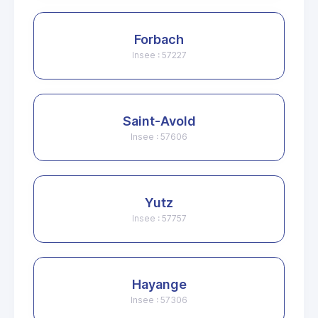
Forbach
Insee : 57227
Saint-Avold
Insee : 57606
Yutz
Insee : 57757
Hayange
Insee : 57306