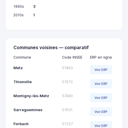
1990s
3
2010s
1
Communes voisines — comparatif
Commune
Code INSEE
ERP en ligne
Metz
57463
Voir ERP
Thionville
57672
Voir ERP
Montigny-lès-Metz
57480
Voir ERP
Sarreguemines
57631
Voir ERP
Forbach
57227
Voir ERP