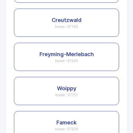
Creutzwald
Insee : 57160
Freyming-Merlebach
Insee : 57240
Woippy
Insee : 57751
Fameck
Insee : 57206