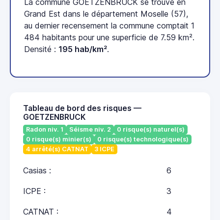
La commune GOETZENBRUCK se trouve en
Grand Est dans le département Moselle (57),
au dernier recensement la commune comptait 1
484 habitants pour une superficie de 7.59 km².
Densité :
195 hab/km²
.
Tableau de bord des risques —
GOETZENBRUCK
Radon niv. 1
Séisme niv. 2
0 risque(s) naturel(s)
0 risque(s) minier(s)
0 risque(s) technologique(s)
4 arrêté(s) CATNAT
3 ICPE
Casias :
6
ICPE :
3
CATNAT :
4