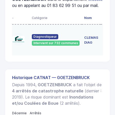
ou en appelant au 01 83 62 99 51 ou par mail.
-
Catégorie
Nom
Adress
150 RU
DE
Diagnostiqueur
CLEMAS
FRESC
DIAG
Intervient sur 732 communes
57155
MARLY
Historique CATNAT — GOETZENBRUCK
Depuis 1994,
GOETZENBRUCK
a fait l'objet de
4 arrêtés de catastrophe naturelle
(dernier :
2019). Le risque dominant est
Inondations
et/ou Coulées de Boue
(2 arrêtés).
Décennie
Arrêtés