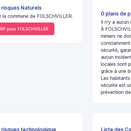
 risques Naturels
0 plans de p
l sur la commune de FOLSCHVILLER.
Il n'y a aucu
À FOLSCHVILLE
RP pour FOLSCHVILLER
miniers ne doi
constamment s
sécurité, gara
aucun incident
locales sont p
grâce à une b
Les habitants
sécurité est u
prévention des
 risques technologique
Liste des C