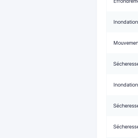
Effondreme
Inondation
Mouvement
Sécheress
Inondation
Sécheress
Sécheress