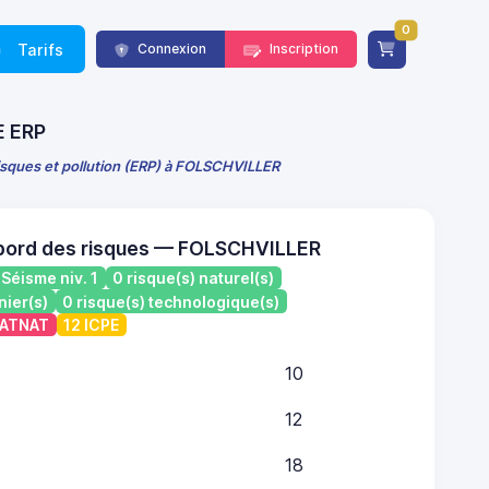
0
Tarifs
Connexion
Inscription
E ERP
risques et pollution (ERP) à FOLSCHVILLER
 bord des risques — FOLSCHVILLER
Séisme niv. 1
0 risque(s) naturel(s)
nier(s)
0 risque(s) technologique(s)
 CATNAT
12 ICPE
10
12
18