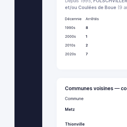
Depuis 1995,
FOLSCHVILLE
et/ou Coulées de Boue
(9 ar
Décennie
Arrêtés
1990s
8
2000s
1
2010s
2
2020s
7
Communes voisines — co
Commune
Metz
Thionville