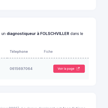
z un
diagnostiqueur à FOLSCHVILLER
dans le
Télephone
Fiche
0615697064
Voir la page