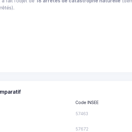
R
a fait l'objet de
18 arrêtés de catastrophe naturelle
(dern
rêtés).
mparatif
Code INSEE
57463
57672