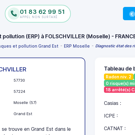
01 83 62 99 51
APPEL NON SURTAXÉ
et pollution (ERP) à FOLSCHVILLER (Moselle) - FRANC
isques et pollution Grand Est
ERP Moselle
Diagnostic état des 
Tableau de
CHVILLER
Radon niv. 2
57730
0 risque(s) mi
18 arrêté(s)
57224
Moselle (57)
Casias :
Grand Est
ICPE :
CATNAT :
e trouve en Grand Est dans le