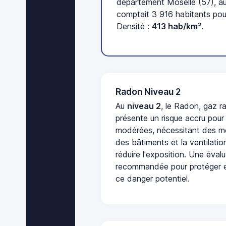
département Moselle (57), a
comptait 3 916 habitants pou
Densité :
413 hab/km²
.
Radon Niveau 2
Au
niveau 2
, le Radon, gaz ra
présente un risque accru pour
modérées, nécessitant des me
des bâtiments et la ventilati
réduire l'exposition. Une éval
recommandée pour protéger e
ce danger potentiel.