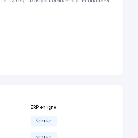
ier : 2025). Le risque dominant est
Inondations
ERP en ligne
Voir ERP
Voir ERP