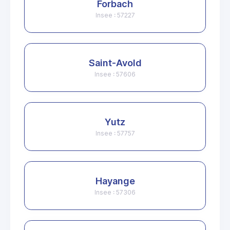
Forbach
Insee : 57227
Saint-Avold
Insee : 57606
Yutz
Insee : 57757
Hayange
Insee : 57306