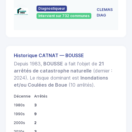
150 RU
DE
Diagnostiqueur
CLEMAS
FRESC
DIAG
Intervient sur 732 communes
57155
MARLY
Historique CATNAT — BOUSSE
Depuis 1983,
BOUSSE
a fait l'objet de
21
arrêtés de catastrophe naturelle
(dernier :
2024). Le risque dominant est
Inondations
et/ou Coulées de Boue
(10 arrêtés).
Décennie
Arrêtés
1980s
3
1990s
9
2000s
2
2010s
3