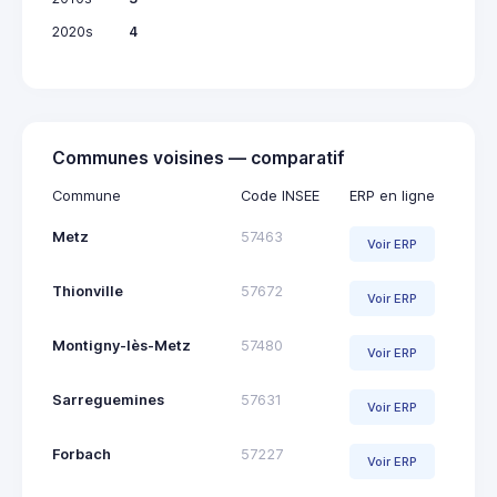
2020s
4
Communes voisines — comparatif
Commune
Code INSEE
ERP en ligne
Metz
57463
Voir ERP
Thionville
57672
Voir ERP
Montigny-lès-Metz
57480
Voir ERP
Sarreguemines
57631
Voir ERP
Forbach
57227
Voir ERP