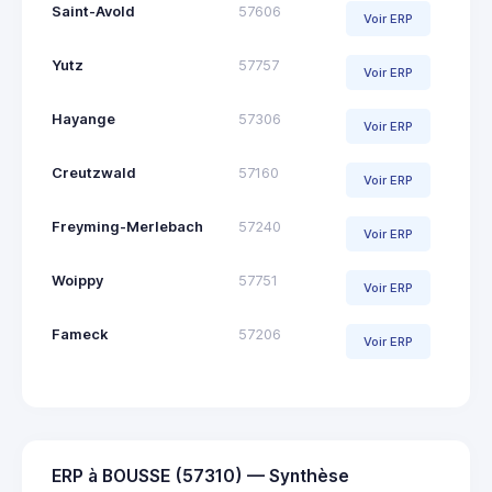
Saint-Avold
57606
Voir ERP
Yutz
57757
Voir ERP
Hayange
57306
Voir ERP
Creutzwald
57160
Voir ERP
Freyming-Merlebach
57240
Voir ERP
Woippy
57751
Voir ERP
Fameck
57206
Voir ERP
ERP à BOUSSE (57310) — Synthèse