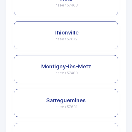
Insee : 57463
Thionville
Insee : 57672
Montigny-lès-Metz
Insee : 57480
Sarreguemines
Insee : 57631