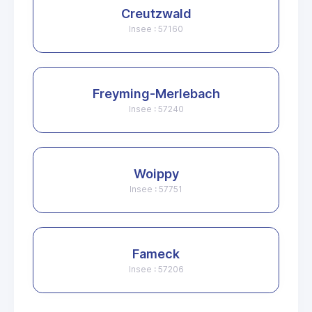
Creutzwald
Insee : 57160
Freyming-Merlebach
Insee : 57240
Woippy
Insee : 57751
Fameck
Insee : 57206