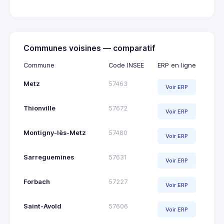
Communes voisines — comparatif
Commune
Code INSEE
ERP en ligne
Metz
57463
Voir ERP
Thionville
57672
Voir ERP
Montigny-lès-Metz
57480
Voir ERP
Sarreguemines
57631
Voir ERP
Forbach
57227
Voir ERP
Saint-Avold
57606
Voir ERP