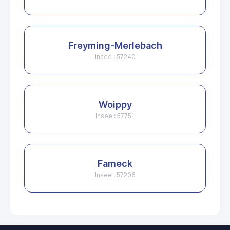
Freyming-Merlebach
Insee : 57240
Woippy
Insee : 57751
Fameck
Insee : 57206