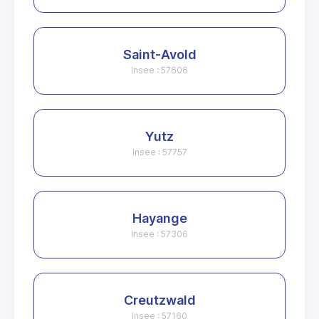
Saint-Avold
Insee : 57606
Yutz
Insee : 57757
Hayange
Insee : 57306
Creutzwald
Insee : 57160