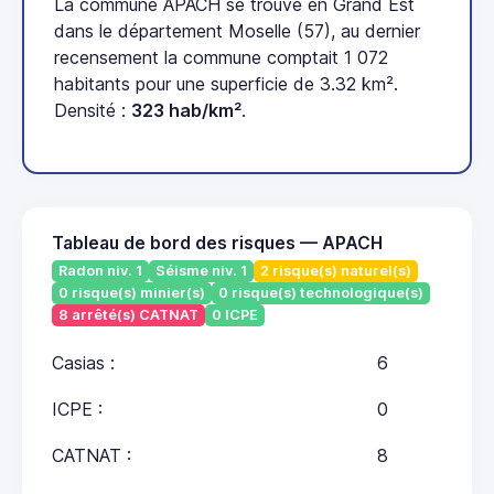
La commune APACH se trouve en Grand Est
dans le département Moselle (57), au dernier
recensement la commune comptait 1 072
habitants pour une superficie de 3.32 km².
Densité :
323 hab/km²
.
Tableau de bord des risques — APACH
Radon niv. 1
Séisme niv. 1
2 risque(s) naturel(s)
0 risque(s) minier(s)
0 risque(s) technologique(s)
8 arrêté(s) CATNAT
0 ICPE
Casias :
6
ICPE :
0
CATNAT :
8