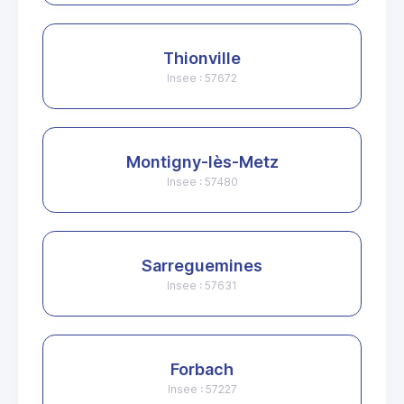
Thionville
Insee : 57672
Montigny-lès-Metz
Insee : 57480
Sarreguemines
Insee : 57631
Forbach
Insee : 57227