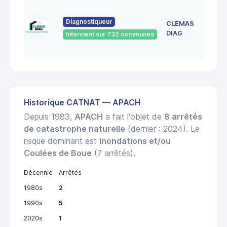
150 RU
DE
Diagnostiqueur
CLEMAS
FRESC
DIAG
Intervient sur 732 communes
57155
MARLY
Historique CATNAT — APACH
Depuis 1983,
APACH
a fait l'objet de
8 arrêtés
de catastrophe naturelle
(dernier : 2024). Le
risque dominant est
Inondations et/ou
Coulées de Boue
(7 arrêtés).
Décennie
Arrêtés
1980s
2
1990s
5
2020s
1