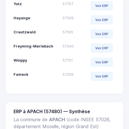
Yutz
57757
Voir ERP
Hayange
57306
Voir ERP
Creutzwald
57160
Voir ERP
Freyming-Merlebach
57240
Voir ERP
Woippy
57751
Voir ERP
Fameck
57206
Voir ERP
ERP à APACH (57480) — Synthèse
La commune de
APACH
(code INSEE 57026,
département Moselle, région Grand Est)