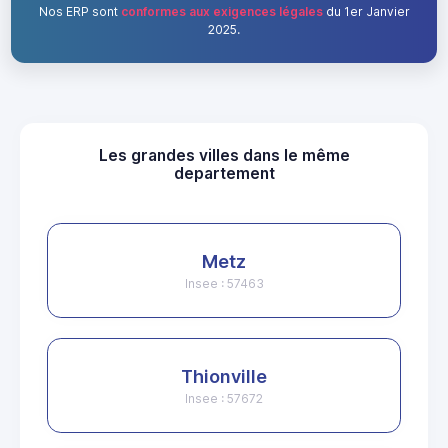
Nos ERP sont
conformes aux exigences légales
du 1er Janvier
2025.
Les grandes villes dans le même
departement
Metz
Insee : 57463
Thionville
Insee : 57672