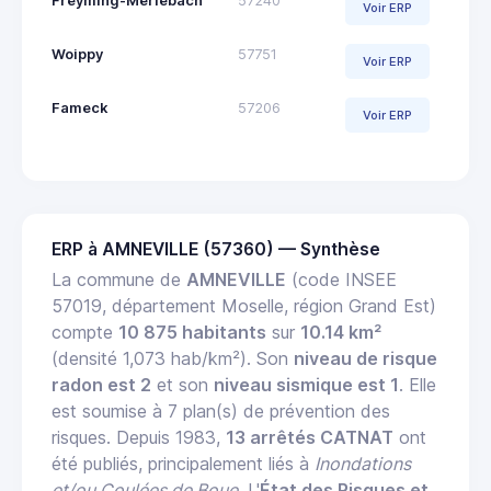
Freyming-Merlebach
57240
Voir ERP
Woippy
57751
Voir ERP
Fameck
57206
Voir ERP
ERP à AMNEVILLE (57360) — Synthèse
La commune de
AMNEVILLE
(code INSEE
57019, département Moselle, région Grand Est)
compte
10 875 habitants
sur
10.14 km²
(densité 1,073 hab/km²). Son
niveau de risque
radon est 2
et son
niveau sismique est 1
. Elle
est soumise à 7 plan(s) de prévention des
risques. Depuis 1983,
13 arrêtés CATNAT
ont
été publiés, principalement liés à
Inondations
et/ou Coulées de Boue
. L'
État des Risques et