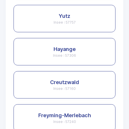
Yutz
Insee : 57757
Hayange
Insee : 57306
Creutzwald
Insee : 57160
Freyming-Merlebach
Insee : 57240