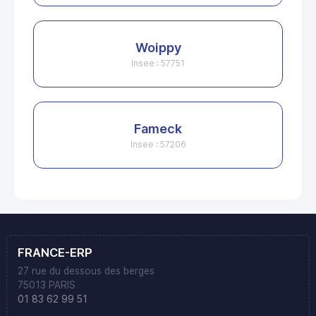
Woippy
Insee : 57751
Fameck
Insee : 57206
FRANCE-ERP
27 rue du dessous des berges
75013 PARIS
01 83 62 99 51