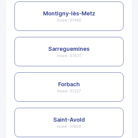
Montigny-lès-Metz
Insee : 57480
Sarreguemines
Insee : 57631
Forbach
Insee : 57227
Saint-Avold
Insee : 57606