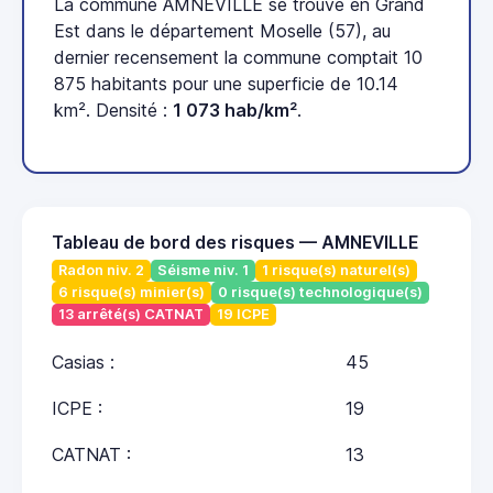
La commune AMNEVILLE se trouve en Grand
Est dans le département Moselle (57), au
dernier recensement la commune comptait 10
875 habitants pour une superficie de 10.14
km². Densité :
1 073 hab/km²
.
Tableau de bord des risques — AMNEVILLE
Radon niv. 2
Séisme niv. 1
1 risque(s) naturel(s)
6 risque(s) minier(s)
0 risque(s) technologique(s)
13 arrêté(s) CATNAT
19 ICPE
Casias :
45
ICPE :
19
CATNAT :
13