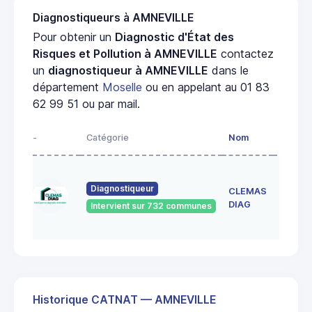
Diagnostiqueurs à AMNEVILLE
Pour obtenir un
Diagnostic d'État des
Risques et Pollution à AMNEVILLE
contactez
un
diagnostiqueur à AMNEVILLE
dans le
département
Moselle
ou en appelant au 01 83
62 99 51 ou par mail.
-
Catégorie
Nom
Adress
150 RU
DE
Diagnostiqueur
CLEMAS
FRESC
DIAG
Intervient sur 732 communes
57155
MARLY
Historique CATNAT — AMNEVILLE