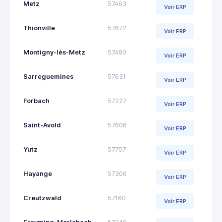
Metz
57463
Voir ERP
Thionville
57672
Voir ERP
Montigny-lès-Metz
57480
Voir ERP
Sarreguemines
57631
Voir ERP
Forbach
57227
Voir ERP
Saint-Avold
57606
Voir ERP
Yutz
57757
Voir ERP
Hayange
57306
Voir ERP
Creutzwald
57160
Voir ERP