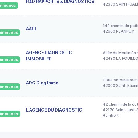
R&D RAPPORTS & DIAGNOSTICS
42330 SAINT-GAL
communes
142 chemin du peti
AADI
42660 PLANFOY
 communes
AGENCE DIAGNOSTIC
Allée du Moulin Sai
IMMOBILIER
42480 LA FOUILL
 communes
1 Rue Antoine Roch
ADC Diag Immo
42000 Saint-Etien
 communes
42 chemin de la cô
L'AGENCE DU DIAGNOSTIC
42170 Saint-Just-S
 communes
Rambert