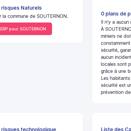
 risques Naturels
0 plans de p
l sur la commune de SOUTERNON.
Il n'y a aucu
À SOUTERNON,
ERP pour SOUTERNON
miniers ne doi
constamment s
sécurité, gara
aucun incident
locales sont p
grâce à une b
Les habitants
sécurité est u
prévention des
 risques technologique
Liste des C