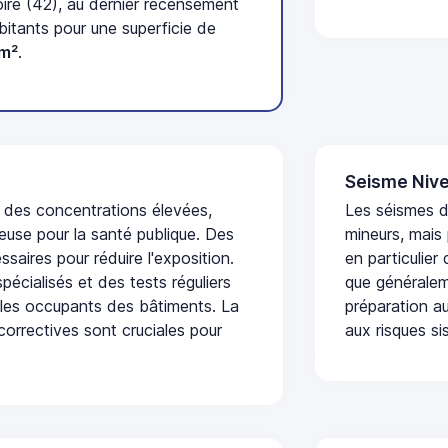
ire (42), au dernier recensement
tants pour une superficie de
km²
.
Seisme Nive
t des concentrations élevées,
Les séismes 
euse pour la santé publique. Des
mineurs, mais
saires pour réduire l'exposition.
en particulier
écialisés et des tests réguliers
que généraleme
 les occupants des bâtiments. La
préparation au
 correctives sont cruciales pour
aux risques si