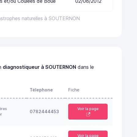
s et/ou Coulées de Boue
02/08/2012
tastrophes naturelles à SOUTERNON
un
diagnostiqueur à SOUTERNON
dans le
Télephone
Fiche
ères
Voir la page
0782444453
er
Voir la page