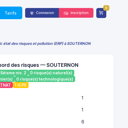
0
Tarifs
Connexion
Inscription
ic état des risques et pollution (ERP) à SOUTERNON
 bord des risques — SOUTERNON
Séisme niv. 2
0 risque(s) naturel(s)
nier(s)
0 risque(s) technologique(s)
CATNAT
1 ICPE
1
1
6