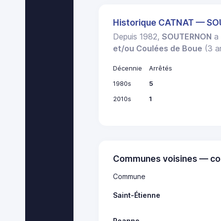
Historique CATNAT — S
Depuis 1982,
SOUTERNON
a 
et/ou Coulées de Boue
(3 ar
Décennie
Arrêtés
1980s
5
2010s
1
Communes voisines — co
Commune
Saint-Étienne
Roanne