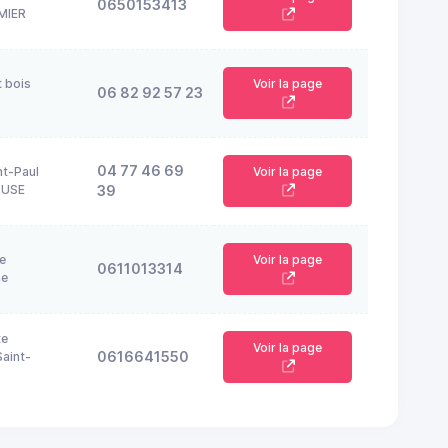
0650153413
MIER
t bois
Voir la page
06 82 92 57 23
04 77 46 69
nt-Paul
Voir la page
OUSE
39
e
Voir la page
0611013314
ne
te
Voir la page
0616641550
aint-