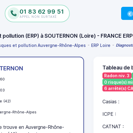
01 83 62 99 51
APPEL NON SURTAXÉ
et pollution (ERP) à SOUTERNON (Loire) - FRANCE ERP
isques et pollution Auvergne-Rhône-Alpes
ERP Loire
Diagnost
Tableau de
TERNON
Radon niv. 3
60
0 risque(s) mi
6 arrêté(s) 
03
e (42)
Casias :
ergne-Rhône-Alpes
ICPE :
CATNAT :
trouve en Auvergne-Rhône-