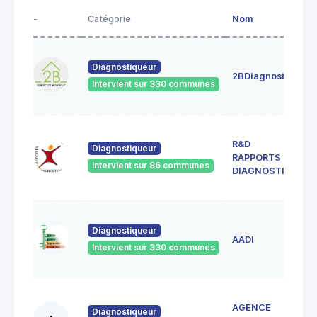
-
Catégorie
Nom
A
4
Diagnostiqueur
c
2BDiagnostics
4
Intervient sur 330 communes
G
3
R&D
c
Diagnostiqueur
RAPPORTS &
4
Intervient sur 86 communes
S
DIAGNOSTICS
G
1
Diagnostiqueur
d
AADI
4
Intervient sur 330 communes
A
AGENCE
M
Diagnostiqueur