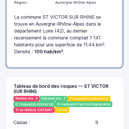
Region :
Auvergne-Rhône-Alpes
La commune ST VICTOR SUR RHINS se
trouve en Auvergne-Rhône-Alpes dans le
département Loire (42), au dernier
recensement la commune comptait 1 141
habitants pour une superficie de 11.44 km².
Densité :
100 hab/km²
.
Tableau de bord des risques — ST VICTOR
SUR RHINS
Radon niv. 3
Séisme niv. 2
3 risque(s) naturel(s)
0 risque(s) minier(s)
0 risque(s) technologique(s)
11 arrêté(s) CATNAT
1 ICPE
Casias :
9