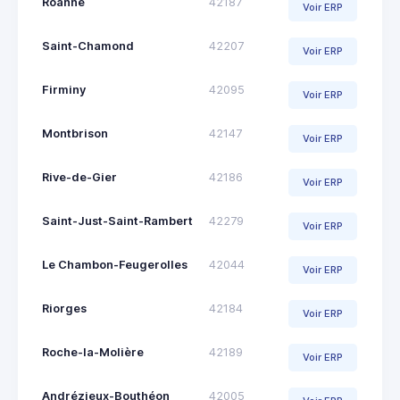
Roanne
42187
Voir ERP
Saint-Chamond
42207
Voir ERP
Firminy
42095
Voir ERP
Montbrison
42147
Voir ERP
Rive-de-Gier
42186
Voir ERP
Saint-Just-Saint-Rambert
42279
Voir ERP
Le Chambon-Feugerolles
42044
Voir ERP
Riorges
42184
Voir ERP
Roche-la-Molière
42189
Voir ERP
Andrézieux-Bouthéon
42005