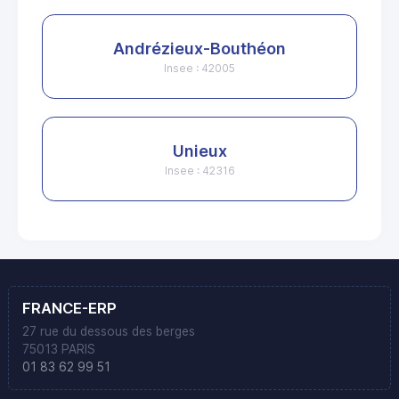
Andrézieux-Bouthéon
Insee : 42005
Unieux
Insee : 42316
FRANCE-ERP
27 rue du dessous des berges
75013 PARIS
01 83 62 99 51