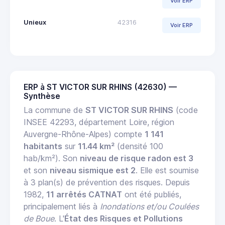
Voir ERP
Unieux
42316
Voir ERP
ERP à ST VICTOR SUR RHINS (42630) —
Synthèse
La commune de
ST VICTOR SUR RHINS
(code
INSEE 42293, département Loire, région
Auvergne-Rhône-Alpes) compte
1 141
habitants
sur
11.44 km²
(densité 100
hab/km²). Son
niveau de risque radon est 3
et son
niveau sismique est 2
. Elle est soumise
à 3 plan(s) de prévention des risques. Depuis
1982,
11 arrêtés CATNAT
ont été publiés,
principalement liés à
Inondations et/ou Coulées
de Boue
. L'
État des Risques et Pollutions