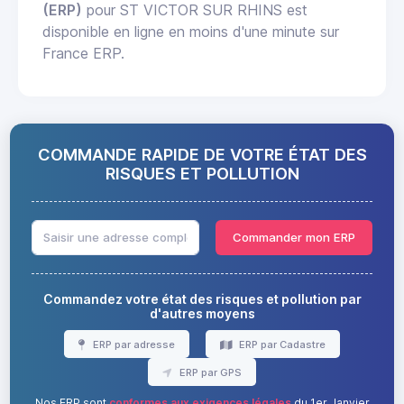
(ERP)
pour ST VICTOR SUR RHINS est
disponible en ligne en moins d'une minute sur
France ERP.
COMMANDE RAPIDE DE VOTRE ÉTAT DES
RISQUES ET POLLUTION
Commander mon ERP
Commandez votre état des risques et pollution par
d'autres moyens
ERP par adresse
ERP par Cadastre
ERP par GPS
Nos ERP sont
conformes aux exigences légales
du 1er Janvier