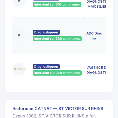
A
DIAGNOSTIC
S
Intervient sur 365 communes
4
IMMOBILIER
F
1
A
Diagnostiqueur
ADC Diag
R
A
4
Immo
Intervient sur 330 communes
S
E
4
d
Diagnostiqueur
L'AGENCE DU
4
DIAGNOSTIC
Intervient sur 329 communes
J
R
Historique CATNAT — ST VICTOR SUR RHINS
Depuis 1982,
ST VICTOR SUR RHINS
a fait