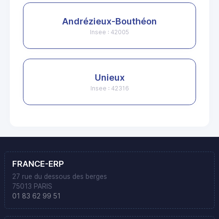
Andrézieux-Bouthéon
Insee : 42005
Unieux
Insee : 42316
FRANCE-ERP
27 rue du dessous des berges
75013 PARIS
01 83 62 99 51