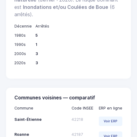
est
Inondations et/ou Coulées de Boue
(6
arrêtés).
Décennie
Arrêtés
1980s
5
1990s
1
2000s
3
2020s
3
Communes voisines — comparatif
Commune
Code INSEE
ERP en ligne
Saint-Étienne
42218
Voir ERP
Roanne
42187
Voir ERP