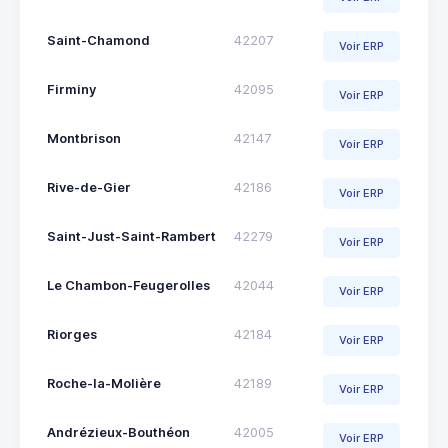
Saint-Chamond
42207
Voir ERP
Firminy
42095
Voir ERP
Montbrison
42147
Voir ERP
Rive-de-Gier
42186
Voir ERP
Saint-Just-Saint-Rambert
42279
Voir ERP
Le Chambon-Feugerolles
42044
Voir ERP
Riorges
42184
Voir ERP
Roche-la-Molière
42189
Voir ERP
Andrézieux-Bouthéon
42005
Voir ERP