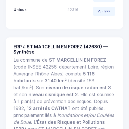
Unieux
42316
Voir ERP
ERP à ST MARCELLIN EN FOREZ (42680) —
Synthèse
La commune de
ST MARCELLIN EN FOREZ
(code INSEE 42256, département Loire, région
Auvergne-Rhône-Alpes) compte
5 116
habitants
sur
31.40 km²
(densité 163
hab/km²). Son
niveau de risque radon est 3
et son
niveau sismique est 2
. Elle est soumise
à 1 plan(s) de prévention des risques. Depuis
1982,
12 arrêtés CATNAT
ont été publiés,
principalement liés à
Inondations et/ou Coulées
de Boue
. L'
État des Risques et Pollutions
(ERP)
pour ST MARCELLIN EN FOREZ est