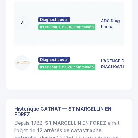
1
A
Diagnostiqueur
ADC Diag
R
A
4
Immo
Intervient sur 330 communes
S
E
4
d
Diagnostiqueur
L'AGENCE DU
4
DIAGNOSTIC
Intervient sur 329 communes
J
R
Historique CATNAT — ST MARCELLIN EN
FOREZ
Depuis 1982,
ST MARCELLIN EN FOREZ
a fait
l'objet de
12 arrêtés de catastrophe
naturelle
(dernier : 2026). Le risque dominant