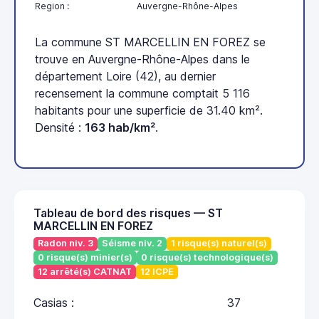
Region :
Auvergne-Rhône-Alpes
La commune ST MARCELLIN EN FOREZ se
trouve en Auvergne-Rhône-Alpes dans le
département Loire (42), au dernier
recensement la commune comptait 5 116
habitants pour une superficie de 31.40 km².
Densité :
163 hab/km²
.
Tableau de bord des risques — ST
MARCELLIN EN FOREZ
Radon niv. 3
Séisme niv. 2
1 risque(s) naturel(s)
0 risque(s) minier(s)
0 risque(s) technologique(s)
12 arrêté(s) CATNAT
12 ICPE
Casias :
37