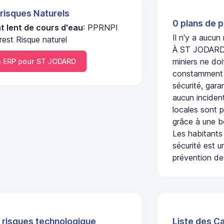
 risques Naturels
0 plans de p
 lent de cours d'eau
: PPRNPI
Il n'y a aucu
erest Risque naturel
À ST JODARD, 
miniers ne doi
 ERP pour ST JODARD
constamment s
sécurité, gara
aucun incident
locales sont p
grâce à une b
Les habitants
sécurité est u
prévention des
 risques technologique
Liste des C