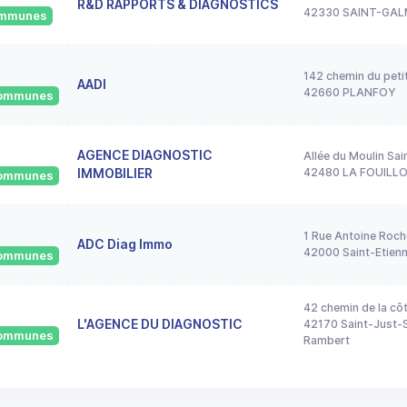
R&D RAPPORTS & DIAGNOSTICS
42330 SAINT-GAL
communes
142 chemin du peti
AADI
42660 PLANFOY
 communes
AGENCE DIAGNOSTIC
Allée du Moulin Sai
IMMOBILIER
42480 LA FOUILL
 communes
1 Rue Antoine Roch
ADC Diag Immo
42000 Saint-Etien
 communes
42 chemin de la cô
L'AGENCE DU DIAGNOSTIC
42170 Saint-Just-S
 communes
Rambert