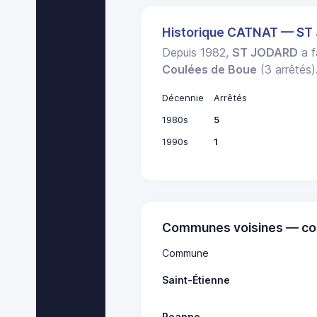
Historique CATNAT — S
Depuis 1982,
ST JODARD
a f
Coulées de Boue
(3 arrêtés)
Décennie
Arrêtés
1980s
5
1990s
1
Communes voisines — co
Commune
Saint-Étienne
Roanne