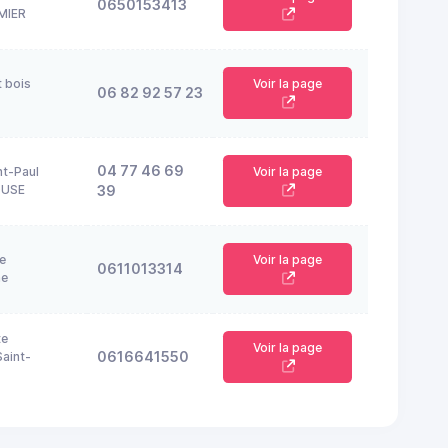
0650153413
MIER
t bois
Voir la page
06 82 92 57 23
04 77 46 69
nt-Paul
Voir la page
OUSE
39
e
Voir la page
0611013314
ne
te
Voir la page
0616641550
aint-