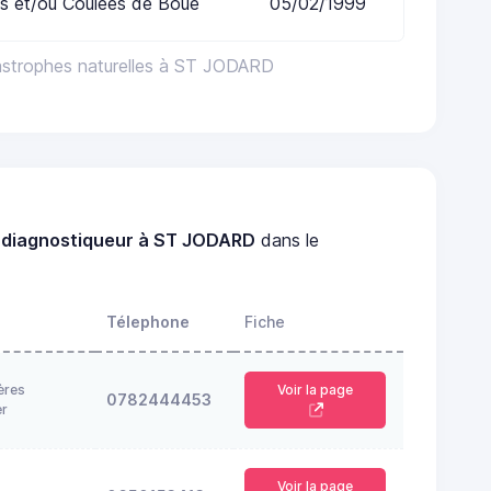
s et/ou Coulées de Boue
05/02/1999
astrophes naturelles à ST JODARD
n
diagnostiqueur à ST JODARD
dans le
Télephone
Fiche
ères
Voir la page
0782444453
er
Voir la page