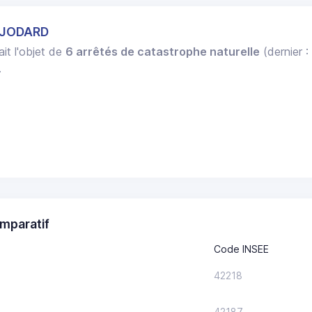
T JODARD
ait l'objet de
6 arrêtés de catastrophe naturelle
(dernier :
.
mparatif
Code INSEE
42218
42187