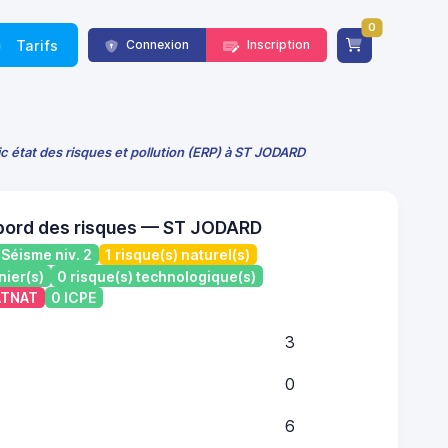
0
Tarifs
Connexion
Inscription
c état des risques et pollution (ERP) à ST JODARD
bord des risques — ST JODARD
Séisme niv. 2
1 risque(s) naturel(s)
nier(s)
0 risque(s) technologique(s)
CATNAT
0 ICPE
3
0
6