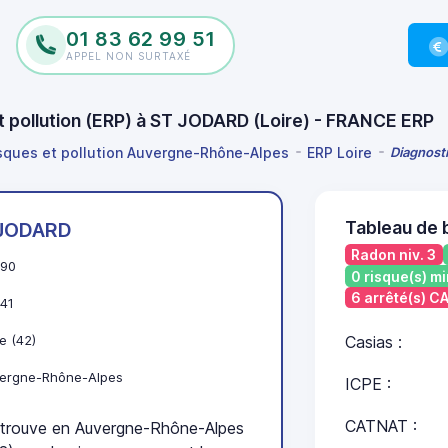
01 83 62 99 51
APPEL NON SURTAXÉ
et pollution (ERP) à ST JODARD (Loire) - FRANCE ERP
isques et pollution Auvergne-Rhône-Alpes
ERP Loire
Diagnosti
Tableau de 
JODARD
Radon niv. 3
90
0 risque(s) mi
6 arrêté(s) 
41
e (42)
Casias :
ergne-Rhône-Alpes
ICPE :
CATNAT :
rouve en Auvergne-Rhône-Alpes